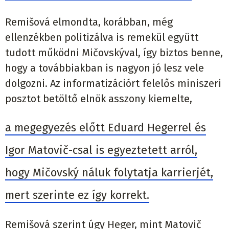
Remišová elmondta, korábban, még
ellenzékben politizálva is remekül együtt
tudott működni Mičovskýval, így biztos benne,
hogy a továbbiakban is nagyon jó lesz vele
dolgozni. Az informatizációrt felelős miniszeri
posztot betöltő elnök asszony kiemelte,
a megegyezés előtt Eduard Hegerrel és
Igor Matovič-csal is egyeztetett arról,
hogy Mičovský náluk folytatja karrierjét,
mert szerinte ez így korrekt.
Remišová szerint úgy Heger, mint Matovič