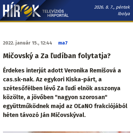
Ugrás
2026. 8. 7., péntek
a
Ibolya
tartalomra
Hírek.sk
fő
navigáció
2022. január 15., 12:44
ma7
Mičovský a Za ľudíban folytatja?
Érdekes interjút adott Veronika Remišová a
cas.sk-nak. Az egykori Kiska-párt, a
szétesőfélben lévő Za ľudí elnök asszonya
közölte, a jövőben "nagyon szorosan"
együttműködnek majd az OĽaNO frakciójából
héten távozó Ján Mičovskýval.