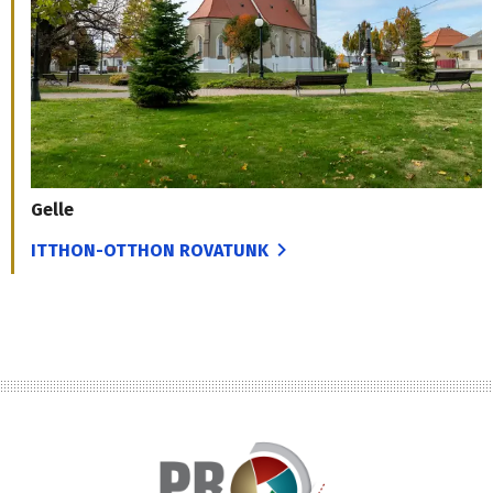
semmilyen közvetlen veszély - nyilatkozta a
kőolajfinomító munkatársa.
Legalább két támadást követtek el Nyitrán
külföldiek ellen
2026. augusztus 7., 12:33
Egy csapat maszkos férfi támadt meg