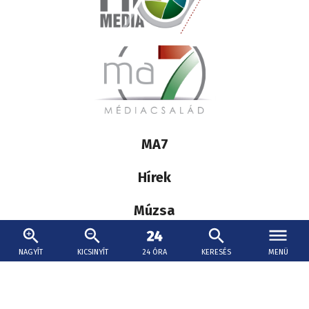
külföldi fiatalokat Nyitrán, a házelnök elítélte
a támadást
Az egyik sértett Nyitrára jár egyetemre, őt meg kellett
műteni.
Melegrekord
NAGYÍT
KICSINYÍT
24 ÓRA
KERESÉS
MENÜ