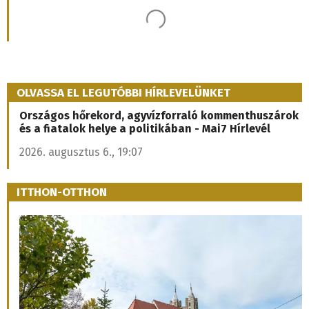
2026. augusztus 7., 14:35
Frissítve: 15:35
Kőolajtermék ég a Slovnaft területén, a
finomító szerint a lakosságot nem
veszélyezteti
Megsérült egy kőolajtermék-tároló tartály a Slovnaftban;
az emiatt keletkezett tüzet a társaság saját
tűzoltóegysége oltja. A lakosságot nem fenyegeti