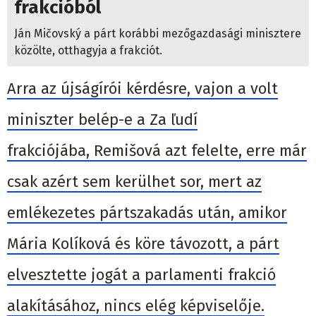
frakcióból
Ján Mičovský a párt korábbi mezőgazdasági minisztere
közölte, otthagyja a frakciót.
Arra az újságírói kérdésre, vajon a volt
miniszter belép-e a Za ľudí
frakciójába, Remišová azt felelte, erre már
csak azért sem kerülhet sor, mert az
emlékezetes pártszakadás után, amikor
Mária Kolíková és köre távozott, a párt
elvesztette jogát a parlamenti frakció
alakításához, nincs elég képviselője.