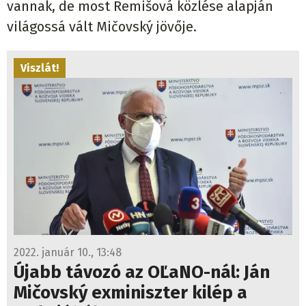
vannak, de most Remišová közlése alapján
világossá vált Mičovský jövője.
Viszlát!
2022. január 10., 13:48
Újabb távozó az OĽaNO-nál: Ján
Mičovský exminiszter kilép a