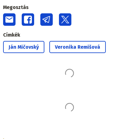
Megosztás
Címkék
Ján Mičovský
Veronika Remišová
Ez is érdekelheti
Zajlik az oltás