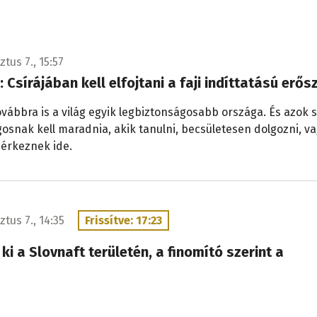
tus 7., 15:57
i: Csírájában kell elfojtani a faji indíttatású erő
ovábbra is a világ egyik legbiztonságosabb országa. És azok
gosnak kell maradnia, akik tanulni, becsületesen dolgozni, v
 érkeznek ide.
ztus 7., 14:35
Frissítve: 17:23
 ki a Slovnaft területén, a finomító szerint a
ot nem veszélyezteti
gy kőolajtermék-tároló a Slovnaftban. Csölle önkormányzata