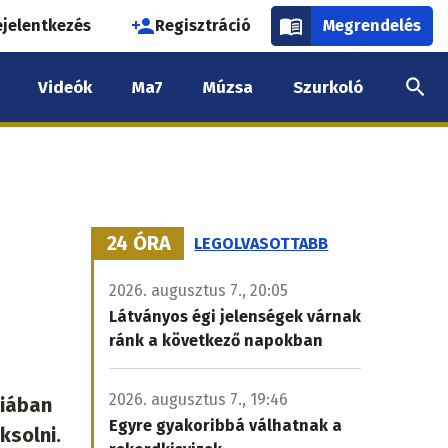
használói
ejelentkezés
Regisztráció
Megrendelés
k
Videók
Ma7
Múzsa
Szurkoló
nüje
24 ÓRA
LEGOLVASOTTABB
2026. augusztus 7., 20:05
Látványos égi jelenségek várnak
ránk a következő napokban
2026. augusztus 7., 19:46
kiában
Egyre gyakoribbá válhatnak a
ksolni.