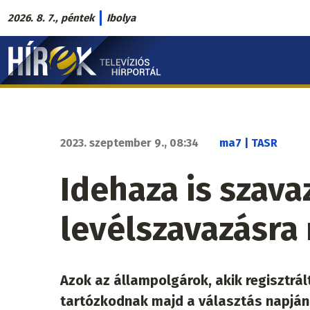
Ugrás
2026. 8. 7., péntek
Ibolya
a
Hírek.sk
tartalomra
fő
navigáció
2023. szeptember 9., 08:34
ma7 | TASR
Idehaza is szav
levélszavazásra 
Azok az állampolgárok, akik regisztrál
tartózkodnak majd a választás napján,