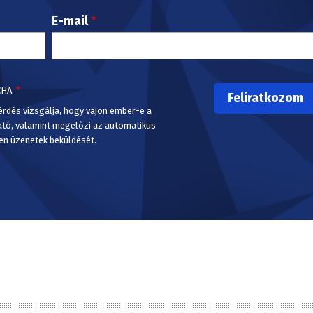
E-mail
CHA
érdés vizsgálja, hogy vajon ember-e a
ató, valamint megelőzi az automatikus
en üzenetek beküldését.