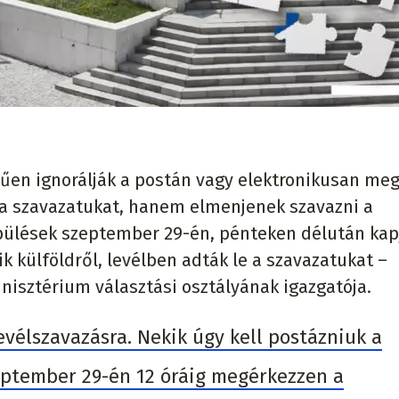
űen ignorálják a postán vagy elektronikusan me
a a szavazatukat, hanem elmenjenek szavazni a
epülések szeptember 29-én, pénteken délután kap
ik külföldről, levélben adták le a szavazatukat –
nisztérium választási osztályának igazgatója.
evélszavazásra. Nekik úgy kell postázniuk a
eptember 29-én 12 óráig megérkezzen a