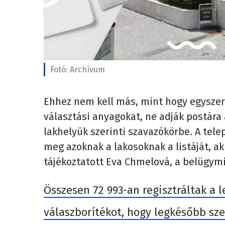
Fotó:
Archívum
Ehhez nem kell más, mint hogy egyszer
választási anyagokat, ne adják postár
lakhelyük szerinti szavazókörbe. A tel
meg azoknak a lakosoknak a listáját, ak
tájékoztatott Eva Chmelová, a belügymi
Összesen 72 993-an regisztráltak a l
válaszborítékot, hogy legkésőbb sz