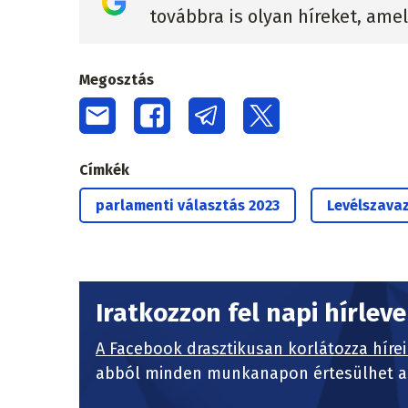
továbbra is olyan híreket, ame
Megosztás
Címkék
parlamenti választás 2023
Levélszava
Iratkozzon fel napi hírlev
A Facebook drasztikusan korlátozza hírei
abból minden munkanapon értesülhet a 