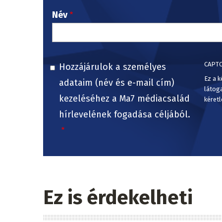
Név
CAPT
Hozzájárulok a személyes
Ez a k
adataim (név és e-mail cím)
látog
kezeléséhez a Ma7 médiacsalád
kéretl
hírlevelének fogadása céljából.
Ez is érdekelheti