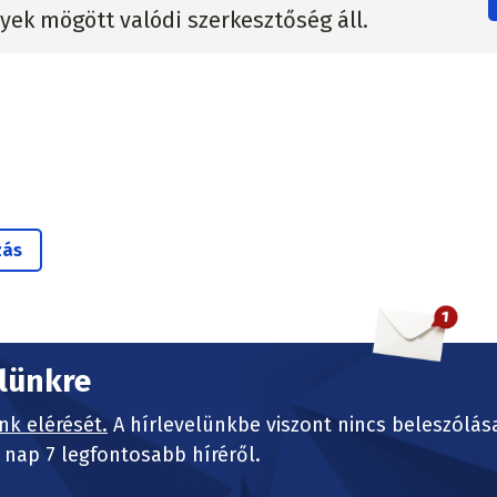
lyek mögött valódi szerkesztőség áll.
zás
elünkre
nk elérését.
A hírlevelünkbe viszont nincs beleszólás
nap 7 legfontosabb híréről.