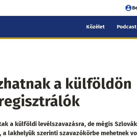
Fel
B
fió
Közélet
Podcast
me
azhatnak a külföldön
regisztrálók
tak a külföldi levélszavazásra, de mégis Szlová
 a lakhelyük szerinti szavazókörbe mehetnek vo