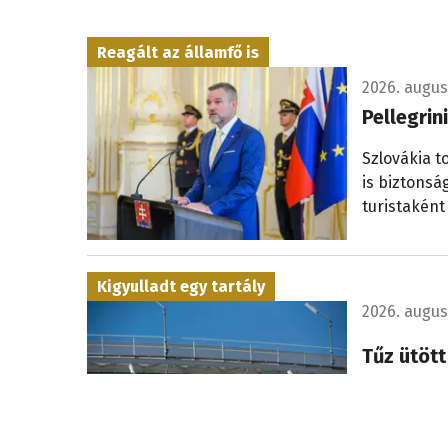
Reagált az államfő is
2026. augusz
Pellegrin
Szlovákia t
is biztonsá
turistaként
Kigyulladt egy tartály
2026. augus
Tűz ütött
lakosság
Megsérült e