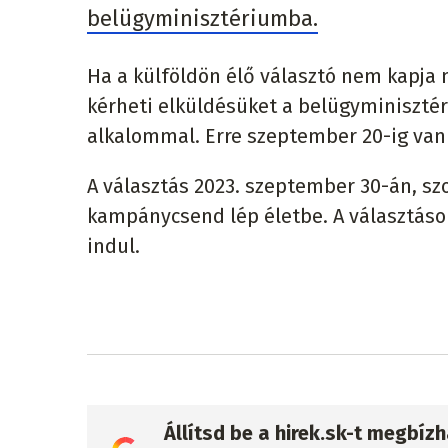
belügyminisztériumba.
Ha a külföldön élő választó nem kapja m
kérheti elküldésüket a belügyminiszté
alkalommal. Erre szeptember 20-ig van
A választás 2023. szeptember 30-án, szo
kampánycsend lép életbe. A választáson
indul.
Állítsd be a hirek.sk-t megbí