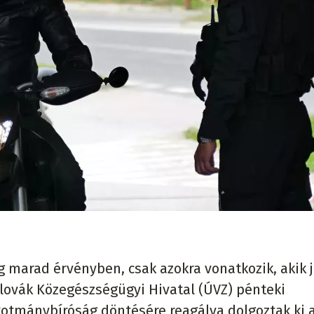
g marad érvényben, csak azokra vonatkozik, akik j
 Szlovák Közegészségügyi Hivatal (ÚVZ) pénteki
kotmánybíróság döntésére reagálva dolgoztak ki 