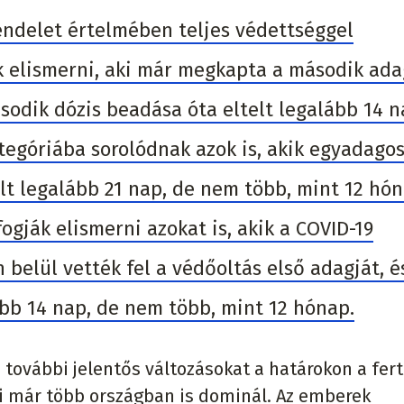
rendelet értelmében teljes védettséggel
k elismerni, aki már megkapta a második ada
ásodik dózis beadása óta eltelt legalább 14 n
tegóriába sorolódnak azok is, akik egyadago
elt legalább 21 nap, de nem több, mint 12 hón
ogják elismerni azokat is, akik a COVID-19
belül vették fel a védőoltás első adagját, é
ább 14 nap, de nem több, mint 12 hónap.
a további jelentős változásokat a határokon a fe
bi már több országban is dominál. Az emberek