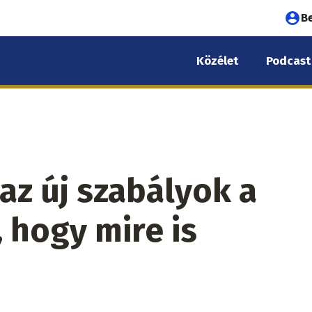
Fel
B
fió
Közélet
Podcast
me
az új szabályok a
 hogy mire is