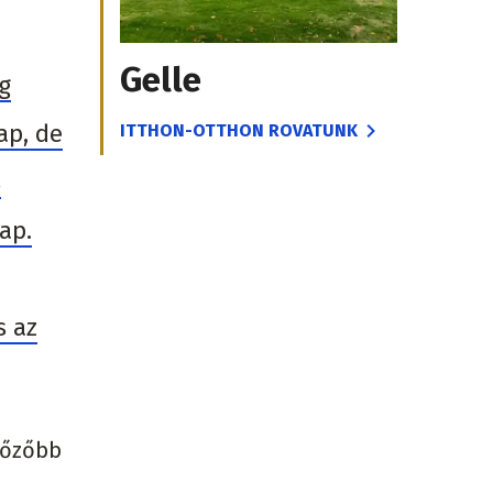
Gelle
g
ap, de
ITTHON-OTTHON ROVATUNK
s
ap.
s az
rtőzőbb