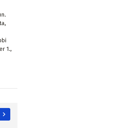
ún.
ta,
bbi
r 1.,