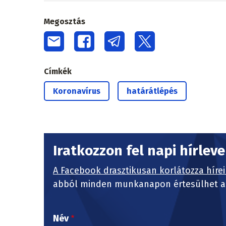
Megosztás
Címkék
Koronavírus
határátlépés
Iratkozzon fel napi hírlev
A Facebook drasztikusan korlátozza hírei
abból minden munkanapon értesülhet a 
Név