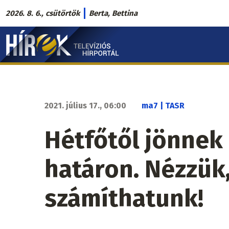
Ugrás
2026. 8. 6., csütörtök
Berta, Bettina
a
Hírek.sk
tartalomra
fő
navigáció
2021. július 17., 06:00
ma7 | TASR
Hétfőtől jönnek 
határon. Nézzük,
számíthatunk!