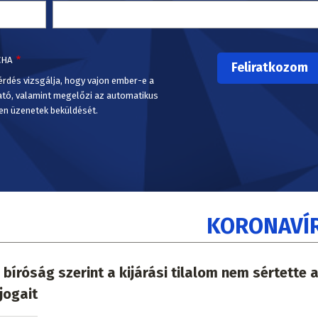
CHA
érdés vizsgálja, hogy vajon ember-e a
ató, valamint megelőzi az automatikus
en üzenetek beküldését.
KORONAVÍ
 bíróság szerint a kijárási tilalom nem sértette 
jogait