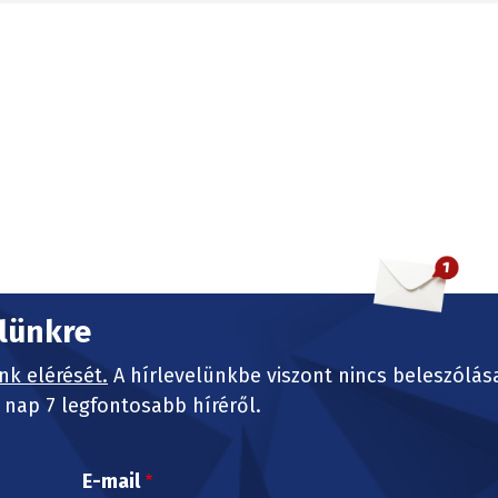
elünkre
nk elérését.
A hírlevelünkbe viszont nincs beleszólás
nap 7 legfontosabb híréről.
E-mail