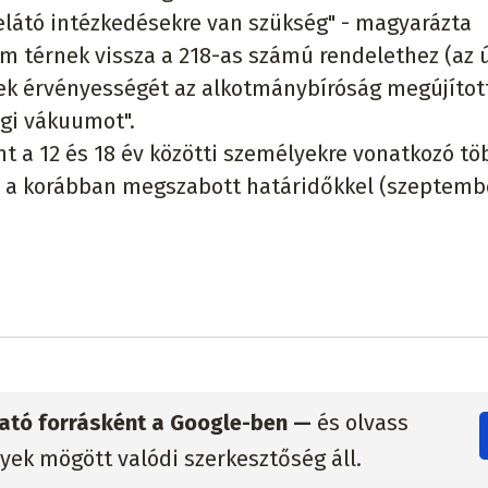
látó intézkedésekre van szükség" - magyarázta
m térnek vissza a 218-as számú rendelethez (az 
ek érvényességét az alkotmánybíróság megújítot
ogi vákuumot".
t a 12 és 18 év közötti személyekre vonatkozó tö
 a korábban megszabott határidőkkel (szeptembe
zható forrásként a Google-ben —
és olvass
lyek mögött valódi szerkesztőség áll.