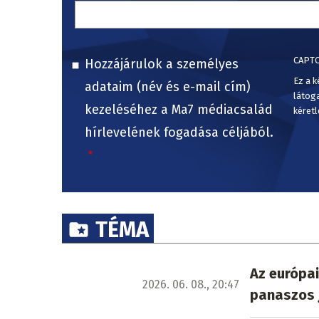
CAPT
Hozzájárulok a személyes
Ez a k
adataim (név és e-mail cím)
látog
kezeléséhez a Ma7 médiacsalád
kéretl
hírlevelének fogadása céljából.
TÉMA
Az európai
2026. 06. 08., 20:47
panaszos 