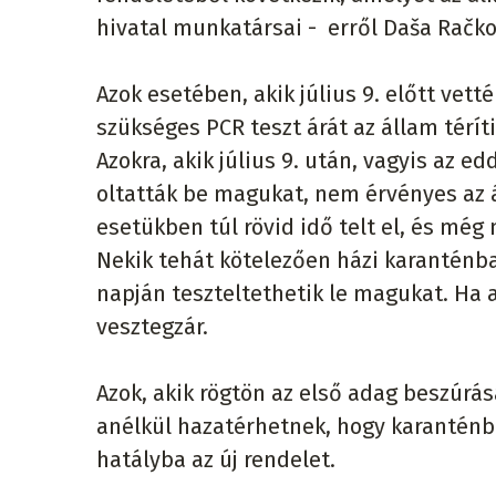
hivatal munkatársai - erről Daša Račkov
Azok esetében, akik július 9. előtt vett
szükséges PCR teszt árát az állam téríti
Azokra, akik július 9. után, vagyis az 
oltatták be magukat, nem érvényes az á
esetükben túl rövid idő telt el, és mé
Nekik tehát kötelezően házi karanténba
napján teszteltethetik le magukat. Ha 
vesztegzár.
Azok, akik rögtön az első adag beszúrás
anélkül hazatérhetnek, hogy karanténba 
hatályba az új rendelet.