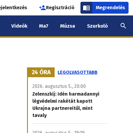
használói
ejelentkezés
Regisztráció
Megrendelés
k
Videók
Ma7
Múzsa
Szurkoló
nüje
24 ÓRA
LEGOLVASOTTABB
2026. augusztus 5., 20:00
Zelenszkij: Idén harmadannyi
légvédelmi rakétát kapott
Ukrajna partnereitől, mint
tavaly
2026. augusztus 5., 19:19