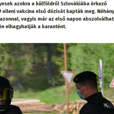
ényesek azokra a külföldről Szlovákiába érkező
 elleni vakcina első dózisát kapták meg. Néhán
azonnal, vagyis már az első napon abszolválhat
én elhagyhatják a karantént.