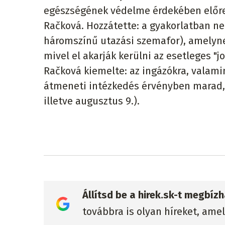
egészségének védelme érdekében előre
Račková. Hozzátette: a gyakorlatban ne
háromszínű utazási szemafor), amelyn
mivel el akarják kerülni az esetleges "j
Račková kiemelte: az ingázókra, valamin
átmeneti intézkedés érvényben marad,
illetve augusztus 9.).
Állítsd be a hirek.sk-t megbí
továbbra is olyan híreket, ame