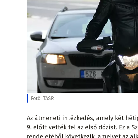
Fotó:
TASR
Az átmeneti intézkedés, amely két héti
9. előtt vették fel az első dózist. Ez a
rendeletéből következik, amelyet az al