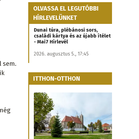
OLVASSA EL LEGUTÓBBI
HÍRLEVELÜNKET
Dunai túra, plébánosi sors,
családi kártya és az újabb ítélet
- Mai7 Hírlevél
2026. augusztus 5., 17:45
l sem.
ik
ITTHON-OTTHON
 még