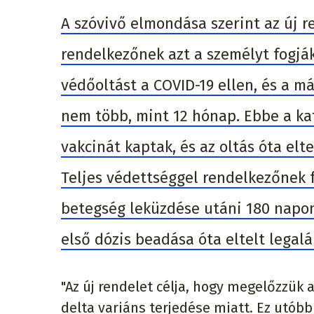
A szóvivő elmondása szerint az új 
rendelkezőnek azt a személyt fogjá
védőoltást a COVID-19 ellen, és a m
nem több, mint 12 hónap. Ebbe a ka
vakcinát kaptak, és az oltás óta elt
Teljes védettséggel rendelkezőnek f
betegség leküzdése utáni 180 napon 
első dózis beadása óta eltelt legal
"Az új rendelet célja, hogy megelőzzük 
delta variáns terjedése miatt. Ez utób