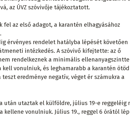
á, az ÚVZ szóvivője tájékoztatott.
ék fel az első adagot, a karantén elhagyásához
.
eddig érvényes rendelet hatályba lépését követően
tmeneti intézkedés. A szóvivő kifejtette: az ő
g nem rendelkeznek a minimális ellenanyagszintte
 kell vonulniuk, és leghamarabb a karantén ötöd
a teszt eredménye negatív, véget ér számukra a
a után utaztak el külföldre, július 19-e reggeléig
kellene vonulniuk. Július 19., reggel 6 órától lép