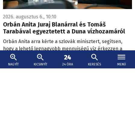
2026. augusztus 6., 10:10
Orbán Anita Juraj Blanárral és Tomáš
Tarabával egyeztetett a Duna vízhozamáról
Orbán Anita arra kérte a szlovák minisztert, segítsen,
hogy a lehető legnagyobb mennyiségű víz érkezzen a
Dunán Magyarországra.
NAGYÍT
KICSINYÍT
24 ÓRA
KERESÉS
MENÜ
Választások