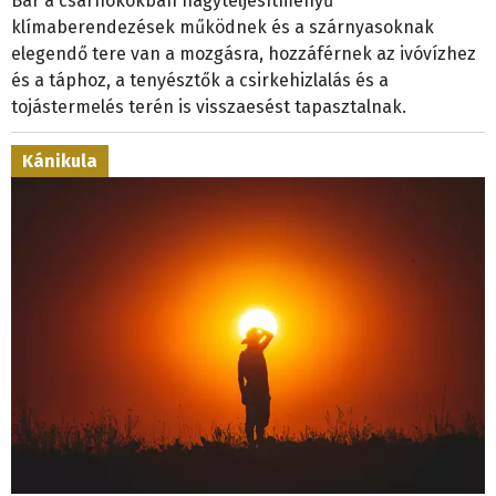
Bár a csarnokokban nagyteljesítményű
klímaberendezések működnek és a szárnyasoknak
elegendő tere van a mozgásra, hozzáférnek az ivóvízhez
és a táphoz, a tenyésztők a csirkehizlalás és a
tojástermelés terén is visszaesést tapasztalnak.
Kánikula