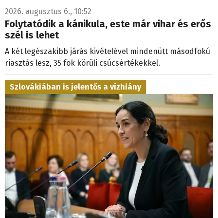
2026. augusztus 6., 10:52
Folytatódik a kánikula, este már vihar és erős
szél is lehet
A két legészakibb járás kivételével mindenütt másodfokú
riasztás lesz, 35 fok körüli csúcsértékekkel.
Szlovákiában is jelentős a vízhiány