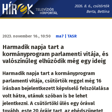
Ugrás
2026. 8. 6., csütörtök
a
Berta, Bettina
tartalomra
Hírek.sk
fő
navigáció
2023. november 16., 10:50
ma7 | TASR
Harmadik napja tart a
kormányprogram parlamenti vitája, és
valószínűleg elhúzódik még egy ideig
Harmadik napja tart a kormányprogram
parlamenti vitája, csütörtök reggel még 16
írásban bejelentkezett képviselő felszólalása
volt hátra, utánuk szóban is be lehet
jelentkezni. A csütörtöki ülés egy órával
tovább, este 20 óráig tart, az ebédszünetet