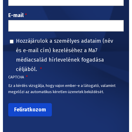
E-mail
Hozzájárulok a személyes adataim (név
és e-mail cím) kezeléséhez a Ma7
médiacsalád hírlevelének fogadása
céljából.
CAPTCHA
Ez a kérdés vizsgálja, hogy vajon ember-e a látogató, valamint
megelőzi az automatikus kéretlen üzenetek beküldését.