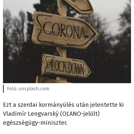
Fotó:
unsplash.com
Ezt a szerdai kormányülés után jelentette ki
Vladimír Lengvarský (OĽANO-jelölt)
egészségügy-miniszter.