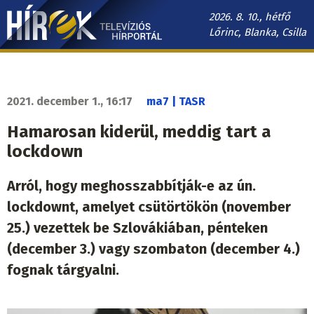
Ugrás
2026. 8. 10., hétfő
a
Lőrinc, Blanka, Csilla
tartalomra
Hírek.sk
fő
navigáció
2021. december 1., 16:17
ma7 | TASR
Hamarosan kiderül, meddig tart a
lockdown
Arról, hogy meghosszabbítják-e az ún.
lockdownt, amelyet csütörtökön (november
25.) vezettek be Szlovákiában, pénteken
(december 3.) vagy szombaton (december 4.)
fognak tárgyalni.