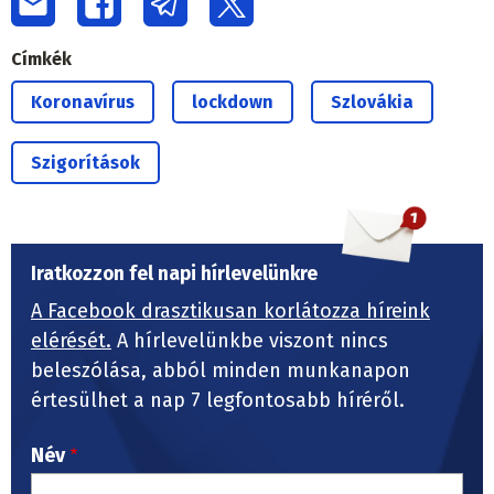
Címkék
Koronavírus
lockdown
Szlovákia
Szigorítások
Iratkozzon fel napi hírlevelünkre
A Facebook drasztikusan korlátozza híreink
elérését.
A hírlevelünkbe viszont nincs
beleszólása, abból minden munkanapon
értesülhet a nap 7 legfontosabb híréről.
Név