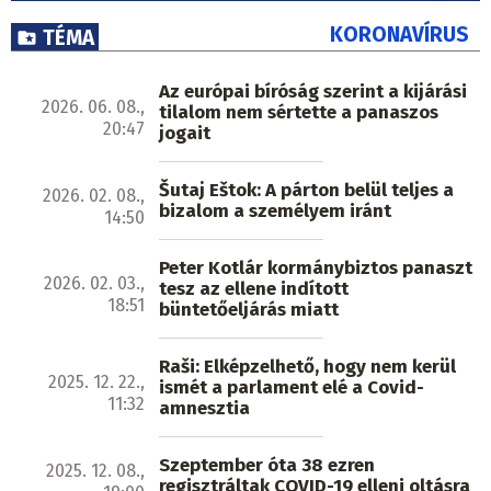
KORONAVÍRUS
TÉMA
Az európai bíróság szerint a kijárási
2026. 06. 08.,
tilalom nem sértette a panaszos
20:47
jogait
Šutaj Eštok: A párton belül teljes a
2026. 02. 08.,
bizalom a személyem iránt
14:50
Peter Kotlár kormánybiztos panaszt
2026. 02. 03.,
tesz az ellene indított
18:51
büntetőeljárás miatt
Raši: Elképzelhető, hogy nem kerül
2025. 12. 22.,
ismét a parlament elé a Covid-
11:32
amnesztia
Szeptember óta 38 ezren
2025. 12. 08.,
regisztráltak COVID-19 elleni oltásra