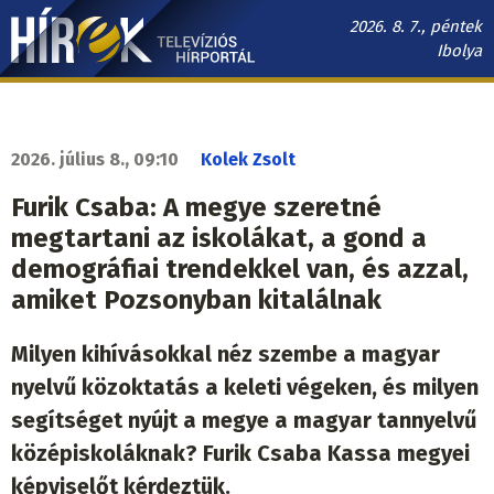
Ugrás
2026. 8. 7., péntek
a
Ibolya
tartalomra
Hírek.sk
fő
navigáció
2026. július 8., 09:10
Kolek Zsolt
Furik Csaba: A megye szeretné
megtartani az iskolákat, a gond a
demográfiai trendekkel van, és azzal,
amiket Pozsonyban kitalálnak
Milyen kihívásokkal néz szembe a magyar
nyelvű közoktatás a keleti végeken, és milyen
segítséget nyújt a megye a magyar tannyelvű
középiskoláknak? Furik Csaba Kassa megyei
képviselőt kérdeztük.