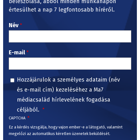
beleszólása, abból minden munkanapon
értesülhet a nap 7 legfontosabb híréről.
Név
E-mail
Hozzájárulok a személyes adataim (név
és e-mail cím) kezeléséhez a Ma7
médiacsalád hírlevelének fogadása
céljából.
CAPTCHA
Ez a kérdés vizsgálja, hogy vajon ember-e a látogató, valamint
megelőzi az automatikus kéretlen üzenetek beküldését.