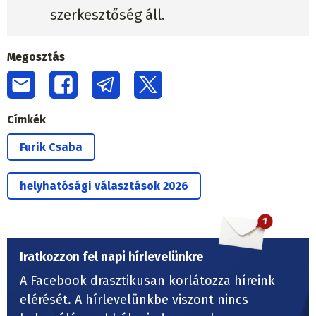
szerkesztőség áll.
Megosztás
Címkék
Furik Csaba
helyhatósági választások 2026
Iratkozzon fel napi hírlevelünkre
A Facebook drasztikusan korlátozza híreink
elérését.
A hírlevelünkbe viszont nincs