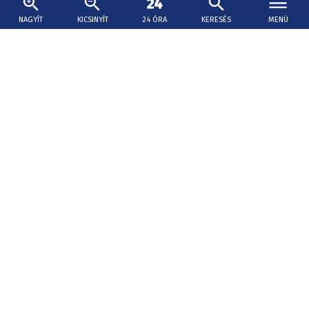
NAGYÍT
KICSINYÍT
24 ÓRA
KERESÉS
MENÜ
2026. augusztus 6., 17:30
Hatmillió euró juthat jövőre a várak
felújítására
Erik Tomáš elmondta, idén 34 kulturális műemlék
felújításán dolgoztak a program keretében, ebből 30 vár,
kettő kolostor és kettő kastély.
Rendkívüli hőség