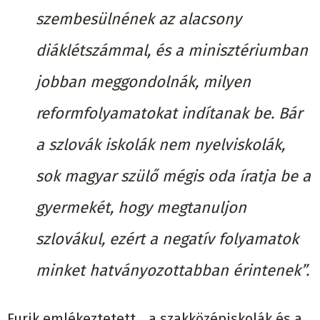
szembesülnének az alacsony
diáklétszámmal, és a minisztériumban
jobban meggondolnák, milyen
reformfolyamatokat indítanak be. Bár
a szlovák iskolák nem nyelviskolák,
sok magyar szülő mégis oda íratja be a
gyermekét, hogy megtanuljon
szlovákul, ezért a negatív folyamatok
minket hatványozottabban érintenek”.
Furik emlékeztetett, „a szakközépiskolák és a