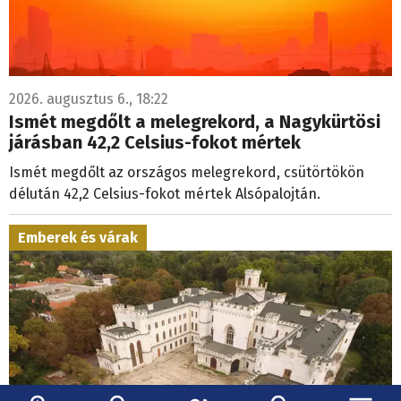
2026. augusztus 6., 18:22
Ismét megdőlt a melegrekord, a Nagykürtösi
járásban 42,2 Celsius-fokot mértek
Ismét megdőlt az országos melegrekord, csütörtökön
délután 42,2 Celsius-fokot mértek Alsópalojtán.
Emberek és várak