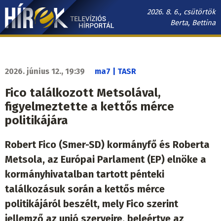
Ugrás
2026. 8. 6., csütörtök
a
Berta, Bettina
tartalomra
Hírek.sk
fő
navigáció
2026. június 12., 19:39
ma7 | TASR
Fico találkozott Metsolával,
figyelmeztette a kettős mérce
politikájára
Robert Fico (Smer-SD) kormányfő és Roberta
Metsola, az Európai Parlament (EP) elnöke a
kormányhivatalban tartott pénteki
találkozásuk során a kettős mérce
politikájáról beszélt, mely Fico szerint
jellemző az unió szerveire, beleértve az