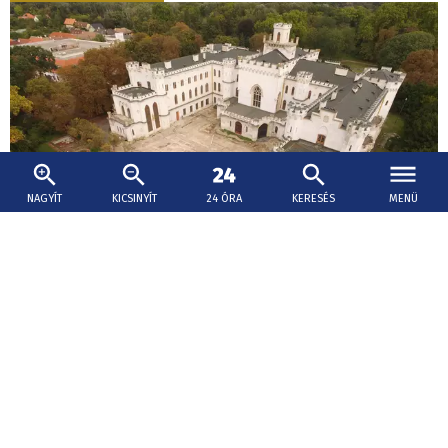
NAGYÍT
KICSINYÍT
24 ÓRA
KERESÉS
MENÜ
2026. augusztus 6., 17:30
Hatmillió euró juthat jövőre a várak
felújítására
Erik Tomáš elmondta, idén 34 kulturális műemlék