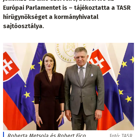
Európai Parlamentet is – tájékoztatta a TASR
hírügynökséget a kormányhivatal
sajtóosztálya.
Roberta Metsola és Robert Fico
Fotó:
TASR