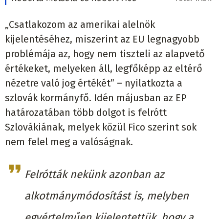
„Csatlakozom az amerikai alelnök
kijelentéséhez, miszerint az EU legnagyobb
problémája az, hogy nem tiszteli az alapvető
értékeket, melyeken áll, legfőképp az eltérő
nézetre való jog értékét” – nyilatkozta a
szlovák kormányfő. Idén májusban az EP
határozatában több dolgot is felrótt
Szlovákiának, melyek közül Fico szerint sok
nem felel meg a valóságnak.
Felrótták nekünk azonban az
alkotmánymódosítást is, melyben
egyértelműen kijelentettük, hogy a