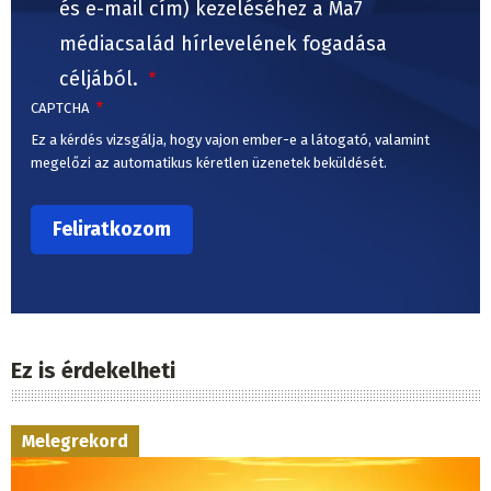
és e-mail cím) kezeléséhez a Ma7
médiacsalád hírlevelének fogadása
céljából.
CAPTCHA
Ez a kérdés vizsgálja, hogy vajon ember-e a látogató, valamint
megelőzi az automatikus kéretlen üzenetek beküldését.
Ez is érdekelheti
Melegrekord