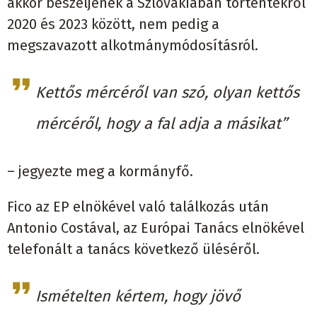
akkor beszéljenek a Szlovákiában történtekről
2020 és 2023 között, nem pedig a
megszavazott alkotmánymódosításról.
Kettős mércéről van szó, olyan kettős
mércéről, hogy a fal adja a másikat”
– jegyezte meg a kormányfő.
Fico az EP elnökével való találkozás után
Antonio Costával, az Európai Tanács elnökével
telefonált a tanács következő üléséről.
Ismételten kértem, hogy jövő