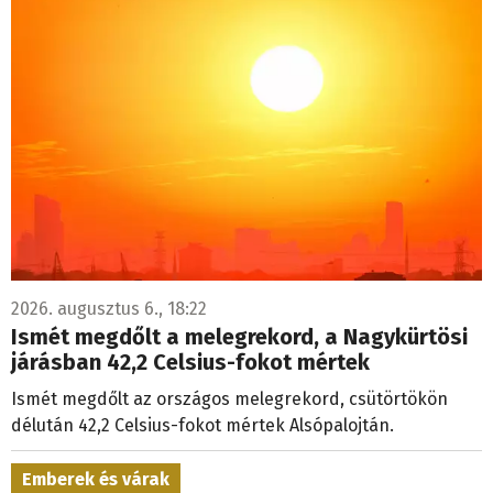
2026. augusztus 6., 18:22
Ismét megdőlt a melegrekord, a Nagykürtösi
járásban 42,2 Celsius-fokot mértek
Ismét megdőlt az országos melegrekord, csütörtökön
délután 42,2 Celsius-fokot mértek Alsópalojtán.
Emberek és várak