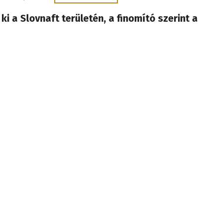
 ki a Slovnaft területén, a finomító szerint a
ot nem veszélyezteti
gy kőolajtermék-tároló a Slovnaftban. Csölle önkormányzata
osokat, hogy lehetőleg ne tartózkodjanak a szabadban.
tus 7., 12:33
at maszkos férfi támadt meg külföldi fiatalokat
a házelnök elítélte a támadást
rtett Nyitrára jár egyetemre, őt meg kellett műteni.