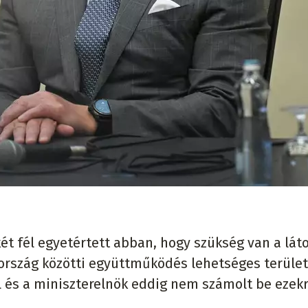
ét fél egyetértett abban, hogy szükség van a lát
ország közötti együttműködés lehetséges terület
 és a miniszterelnök eddig nem számolt be ezekr