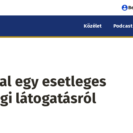
Fel
B
fió
Közélet
Podcast
me
al egy esetleges
gi látogatásról