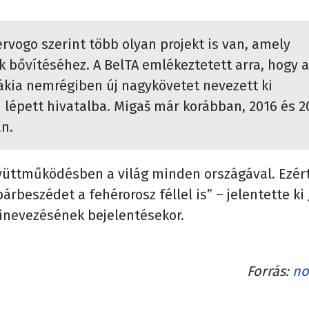
ervogo szerint több olyan projekt is van, amely
k bővítéséhez. A BelTA emlékeztetett arra, hogy a
ákia nemrégiben új nagykövetet nevezett ki
n lépett hivatalba. Migaš már korábban, 2016 és 2
an.
gyüttműködésben a világ minden országával. Ezér
árbeszédet a fehérorosz féllel is” – jelentette ki 
kinevezésének bejelentésekor.
Forrás
no