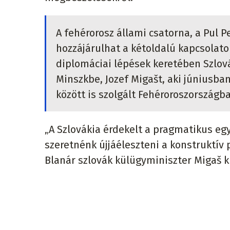
A fehérorosz állami csatorna, a Pul P
hozzájárulhat a kétoldalú kapcsolato
diplomáciai lépések keretében Szlov
Minszkbe, Jozef Migašt, aki júniusba
között is szolgált Fehéroroszországb
„A Szlovákia érdekelt a pragmatikus e
szeretnénk újjáéleszteni a konstruktív p
Blanár szlovák külügyminiszter Migaš 