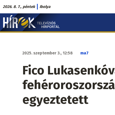
Ugrás
2026. 8. 7., péntek
Ibolya
a
Hírek.sk
tartalomra
fő
navigáció
2025. szeptember 3., 12:58
ma7
Fico Lukasenkóv
fehéroroszorszá
egyeztetett