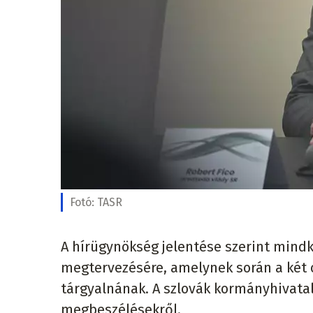
Fotó:
TASR
A hírügynökség jelentése szerint mindk
megtervezésére, amelynek során a két 
tárgyalnának. A szlovák kormányhivatal
megbeszélésekről.