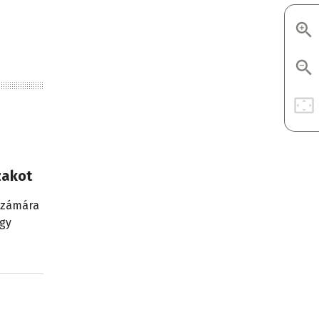
szakot
 számára
agy