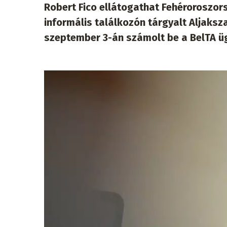
Robert Fico ellátogathat Fehéroroszors
informális találkozón tárgyalt Aljaksz
szeptember 3-án számolt be a BelTA ü