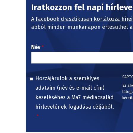
Iratkozzon fel napi hírlev
A Facebook drasztikusan korlátozza hírei
abból minden munkanapon értesülhet a 
Név
CAPT
Hozzájárulok a személyes
Ez a k
adataim (név és e-mail cím)
látog
kezeléséhez a Ma7 médiacsalád
kéretl
hírlevelének fogadása céljából.