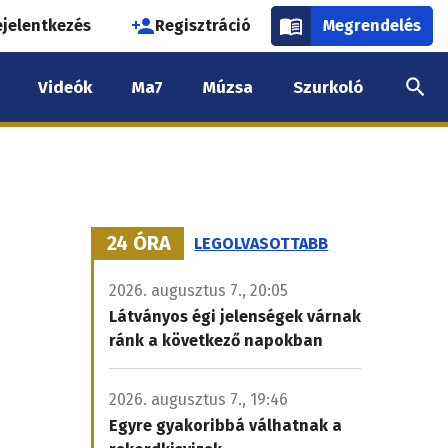
használói
ejelentkezés
Regisztráció
Megrendelés
k
Videók
Ma7
Múzsa
Szurkoló
nüje
24 ÓRA
LEGOLVASOTTABB
2026. augusztus 7., 20:05
Látványos égi jelenségek várnak
ránk a következő napokban
2026. augusztus 7., 19:46
Egyre gyakoribbá válhatnak a