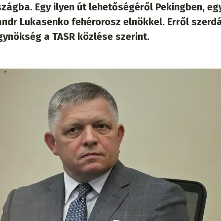
zágba. Egy ilyen út lehetőségéről Pekingben, eg
andr Lukasenko fehérorosz elnökkel. Erről szerd
gynökség a TASR közlése szerint.