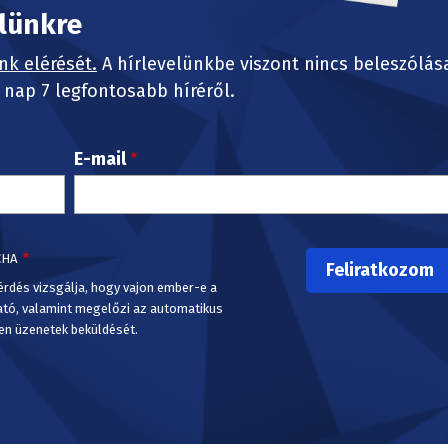
elünkre
nk elérését.
A hírlevelünkbe viszont nincs beleszólás
nap 7 legfontosabb híréről.
E-mail
CHA
érdés vizsgálja, hogy vajon ember-e a
ató, valamint megelőzi az automatikus
en üzenetek beküldését.