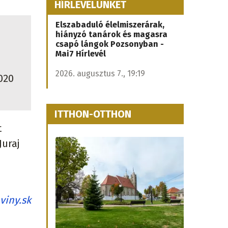
HÍRLEVELÜNKET
Elszabaduló élelmiszerárak,
hiányzó tanárok és magasra
csapó lángok Pozsonyban -
Mai7 Hírlevél
2026. augusztus 7., 19:19
020
ITTHON-OTTHON
t
Juraj
viny.sk