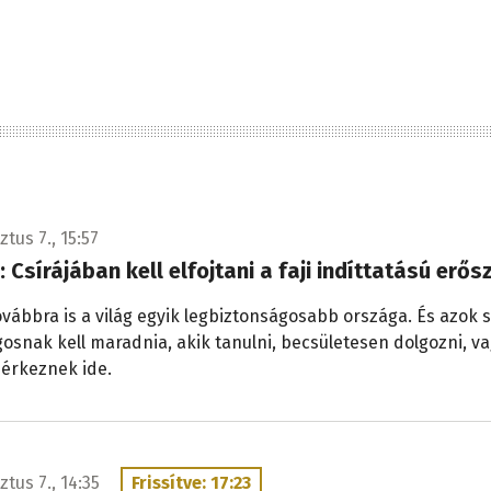
tus 7., 15:57
i: Csírájában kell elfojtani a faji indíttatású erő
ovábbra is a világ egyik legbiztonságosabb országa. És azok
gosnak kell maradnia, akik tanulni, becsületesen dolgozni, v
 érkeznek ide.
ztus 7., 14:35
Frissítve: 17:23