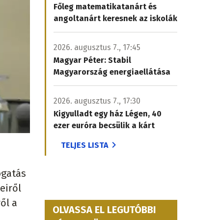
Főleg matematikatanárt és
angoltanárt keresnek az iskolák
2026. augusztus 7., 17:45
Magyar Péter: Stabil
Magyarország energiaellátása
2026. augusztus 7., 17:30
Kigyulladt egy ház Légen, 40
ezer euróra becsülik a kárt
TELJES LISTA
ogatás
eiről
ől a
OLVASSA EL LEGUTÓBBI