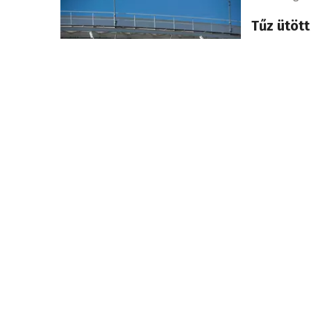
Tűz ütött
lakosság
Megsérült e
kérte a lak
Legalább két támadást
követtek el Nyitrán
külföldiek ellen
2026. augusz
Egy csap
Nyitrán, 
Az egyik sé