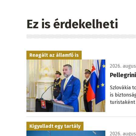
Ez is érdekelheti
Reagált az államfő is
2026. augusz
Pellegrin
Szlovákia t
is biztonsá
turistaként
Kigyulladt egy tartály
2026. augus