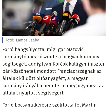
Fotó:
Lamos Csaba
Forró hangsúlyozta, míg Igor Matovič
kormányfő megköszönte a magyar kormány
segítségét, addig Ivan Korčok külügyminiszter
bár köszönetet mondott Franciaországnak az
általuk küldött oltóanyagért, a magyar
kormány irányába nem tette meg ugyanezt az
általuk nyújtott segítségért.
Forró bocsánatkérésre szólította fel Martin