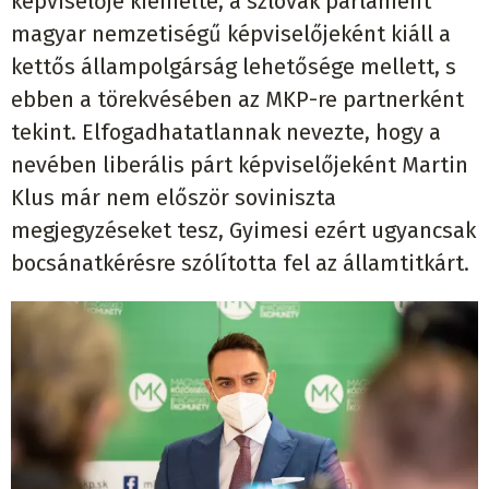
képviselője kiemelte, a szlovák parlament
magyar nemzetiségű képviselőjeként kiáll a
kettős állampolgárság lehetősége mellett, s
ebben a törekvésében az MKP-re partnerként
tekint. Elfogadhatatlannak nevezte, hogy a
nevében liberális párt képviselőjeként Martin
Klus már nem először soviniszta
megjegyzéseket tesz, Gyimesi ezért ugyancsak
bocsánatkérésre szólította fel az államtitkárt.