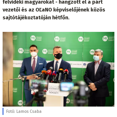
felvidéki magyarokat - hangzott el a párt
vezetői és az OĽaNO képviselőjének közös
sajtótájékoztatóján hétfőn.
Fotó:
Lamos Csaba