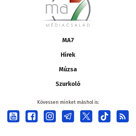
Lábléc
MA7
médiacsalád
Hírek
Múzsa
Szurkoló
Kövessen minket máshol is:
Social
menu
Lábléc