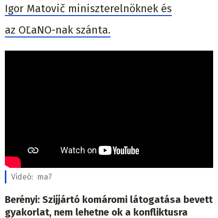
Igor Matovič miniszterelnöknek és
az OĽaNO-nak szánta.
Videó:
ma7
Berényi: Szijjártó komáromi látogatása bevett
gyakorlat, nem lehetne ok a konfliktusra