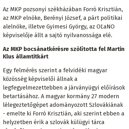
Az MKP pozsonyi székházában Forró Krisztián,
az MKP elnöke, Berényi József, a párt politikai
alelnöke, illetve Gyimesi György, az OĽaNO
képviselője állt a sajtó nyilvanossága elé.
Az MKP bocsánatkérésre szólította fel Martin
Klus államtitkárt
Egy felmérés szerint a felvidéki magyar
közösség képviselői állnak a
legfegyelmezettebben a járványügyi előírások
betartásához. A magyar kormány 27 modern
lélegeztetőgépet adományozott Szlovákiának
- emelte ki Forró Krisztián, aki szerint ebben a
helyzetben érik a szlovák külügyi tárca