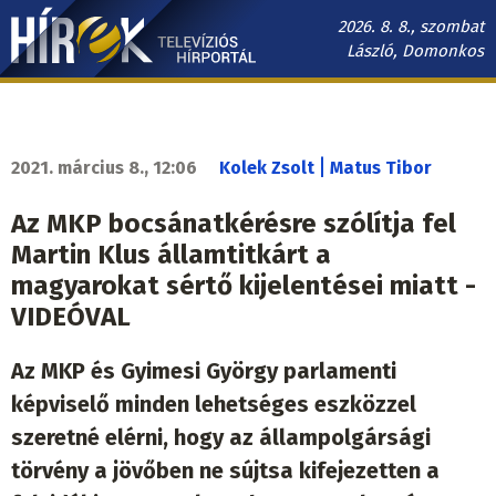
Ugrás
2026. 8. 8., szombat
a
László, Domonkos
tartalomra
Hírek.sk
fő
navigáció
|
2021. március 8., 12:06
Kolek Zsolt
Matus Tibor
Az MKP bocsánatkérésre szólítja fel
Martin Klus államtitkárt a
magyarokat sértő kijelentései miatt -
VIDEÓVAL
Az MKP és Gyimesi György parlamenti
képviselő minden lehetséges eszközzel
szeretné elérni, hogy az állampolgársági
törvény a jövőben ne sújtsa kifejezetten a