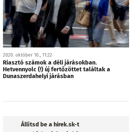
2020. október 10., 11:22
Riasztó számok a déli járásokban.
Hetvennyolc (!) új fertőzöttet találtak a
Dunaszerdahelyi járásban
Állítsd be a hirek.sk-t