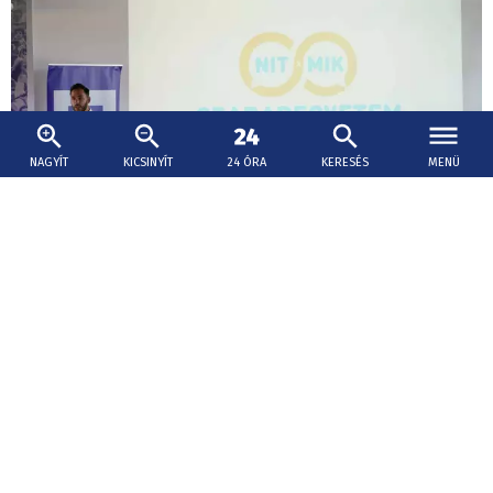
NAGYÍT
KICSINYÍT
24 ÓRA
KERESÉS
MENÜ
2026. augusztus 8., 18:01
A határnak van széle, a beszélgetésnek nincs
– Dunaszerdahelyre érkezett a NIT x MIK
Szabadegyetem – VIDEÓKKAL
Közélet, közösségépítés, fejlődés és határokon átívelő
párbeszéd, idén először külhoni helyszínen,
Dunaszerdahelyen is programokkal várta a fiatalokat a
NIT x MIK Szabadegyetem.