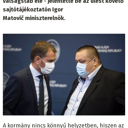
válságstáb elé - jelentette be az ülést követő
sajtótájékoztatón Igor
Matovič miniszterelnök.
A kormány nincs könnyű helyzetben, hiszen az