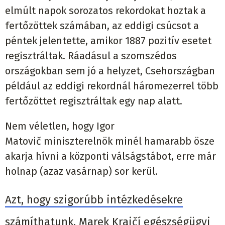
elmúlt napok sorozatos rekordokat hoztak a
fertőzöttek számában, az eddigi csúcsot a
péntek jelentette, amikor 1887 pozitív esetet
regisztráltak. Ráadásul a szomszédos
országokban sem jó a helyzet, Csehországban
például az eddigi rekordnál háromezerrel több
fertőzöttet regisztráltak egy nap alatt.
Nem véletlen, hogy Igor
Matovič miniszterelnök minél hamarabb ösze
akarja hívni a központi válságstábot, erre már
holnap (azaz vasárnap) sor kerül.
Azt, hogy szigorúbb intézkedésekre
számíthatunk, Marek Krajčí egészségügyi