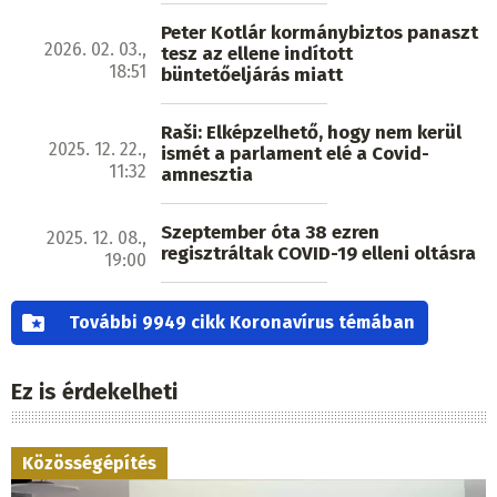
Peter Kotlár kormánybiztos panaszt
2026. 02. 03.,
tesz az ellene indított
18:51
büntetőeljárás miatt
Raši: Elképzelhető, hogy nem kerül
2025. 12. 22.,
ismét a parlament elé a Covid-
11:32
amnesztia
Szeptember óta 38 ezren
2025. 12. 08.,
regisztráltak COVID-19 elleni oltásra
19:00
További 9949 cikk Koronavírus témában
Ez is érdekelheti
Közösségépítés