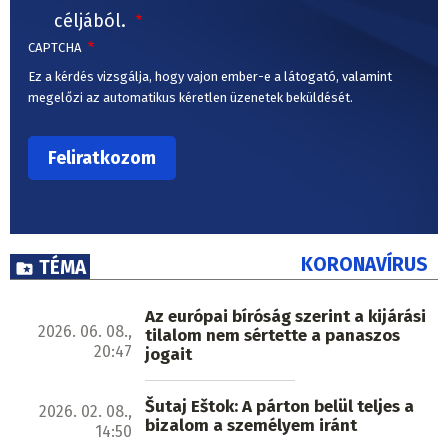
céljából.
CAPTCHA
Ez a kérdés vizsgálja, hogy vajon ember-e a látogató, valamint
megelőzi az automatikus kéretlen üzenetek beküldését.
KORONAVÍRUS
TÉMA
Az európai bíróság szerint a kijárási
2026. 06. 08.,
tilalom nem sértette a panaszos
20:47
jogait
Šutaj Eštok: A párton belül teljes a
2026. 02. 08.,
bizalom a személyem iránt
14:50