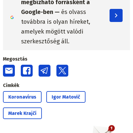
megbízható forrásként a
Google-ben —
és olvass
továbbra is olyan híreket,
amelyek mögött valódi
szerkesztőség áll.
Megosztás
Címkék
Koronavírus
Igor Matovič
Marek Krajčí