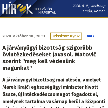
Ugrás
2026. 8. 9., vasárnap
a
Emőd, Román
tartalomra
Hírek.sk
fő
navigáció
2020. október 10., 20:31
Frissítve: 09:32
ma7
A járványügyi bizottság szigorúbb
óvintézkedéseket javasol. Matovič
szerint "meg kell védenünk
magunkat"
A járványügyi bizottság mai ülésén, amelyet
Marek Krajčí egészségügyi miniszter hívott
össze, új intézkedéscsomagot fogadott el,
amelynek tartalma vasárnap kerül a központi