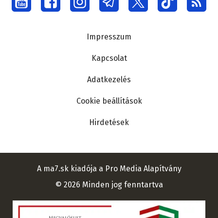
menu
Lábléc
Impresszum
Kapcsolat
Adatkezelés
Cookie beállítások
Hirdetések
A ma7.sk kiadója a Pro Media Alapítvány
© 2026 Minden jog fenntartva