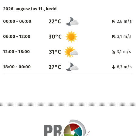
2026. augusztus 11., kedd
↓
22°C
00:00 - 06:00
2,6 m/s
↓
30°C
06:00 - 12:00
3,1 m/s
↓
31°C
12:00 - 18:00
3,1 m/s
↓
27°C
18:00 - 00:00
6,3 m/s