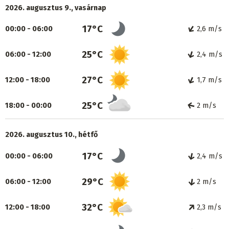
2026. augusztus 9., vasárnap
↓
17°C
00:00 - 06:00
2,6 m/s
↓
25°C
06:00 - 12:00
2,4 m/s
↓
27°C
12:00 - 18:00
1,7 m/s
25°C
↓
18:00 - 00:00
2 m/s
2026. augusztus 10., hétfő
↓
17°C
00:00 - 06:00
2,4 m/s
↓
29°C
06:00 - 12:00
2 m/s
↓
32°C
12:00 - 18:00
2,3 m/s