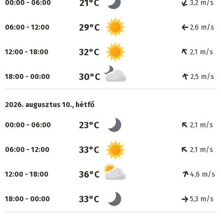
↓
21°C
00:00 - 06:00
3,2 m/s
29°C
06:00 - 12:00
2,6 m/s
↓
↓
32°C
12:00 - 18:00
2,1 m/s
↓
30°C
18:00 - 00:00
2,5 m/s
2026. augusztus 10., hétfő
↓
23°C
00:00 - 06:00
2,1 m/s
↓
33°C
06:00 - 12:00
2,1 m/s
↓
36°C
12:00 - 18:00
4,6 m/s
33°C
18:00 - 00:00
5,3 m/s
↓