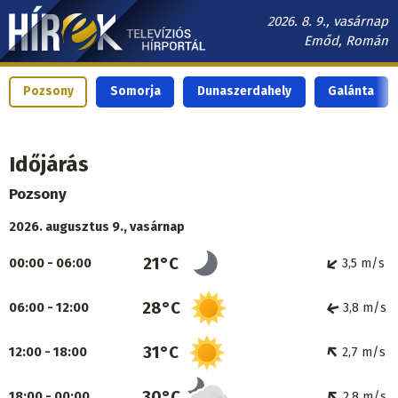
Ugrás
2026. 8. 9., vasárnap
a
Emőd, Román
tartalomra
Hírek.sk
fő
Pozsony
Somorja
Dunaszerdahely
Galánta
navigáció
Időjárás
Pozsony
2026. augusztus 9., vasárnap
↓
21°C
00:00 - 06:00
3,5 m/s
28°C
↓
06:00 - 12:00
3,8 m/s
↓
31°C
12:00 - 18:00
2,7 m/s
↓
30°C
18:00 - 00:00
2,8 m/s