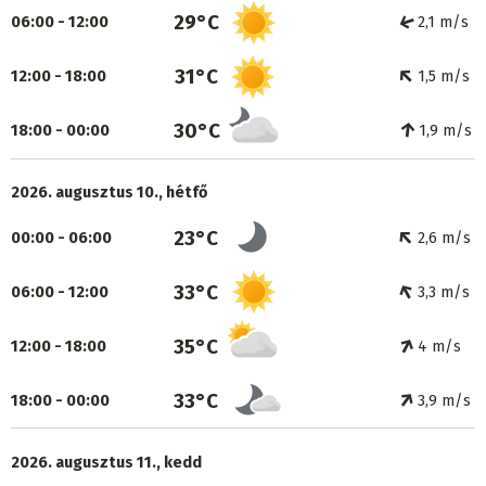
↓
29°C
06:00 - 12:00
2,1 m/s
↓
31°C
12:00 - 18:00
1,5 m/s
↓
30°C
18:00 - 00:00
1,9 m/s
2026. augusztus 10., hétfő
↓
23°C
00:00 - 06:00
2,6 m/s
↓
33°C
06:00 - 12:00
3,3 m/s
↓
35°C
12:00 - 18:00
4 m/s
↓
33°C
18:00 - 00:00
3,9 m/s
2026. augusztus 11., kedd