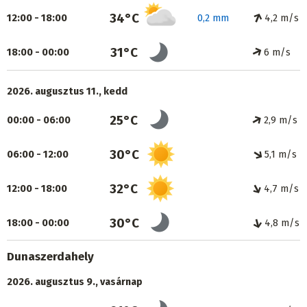
↓
34°C
12:00 - 18:00
0,2 mm
4,2 m/s
↓
31°C
18:00 - 00:00
6 m/s
2026. augusztus 11., kedd
↓
25°C
00:00 - 06:00
2,9 m/s
↓
30°C
06:00 - 12:00
5,1 m/s
↓
32°C
12:00 - 18:00
4,7 m/s
↓
30°C
18:00 - 00:00
4,8 m/s
Dunaszerdahely
2026. augusztus 9., vasárnap