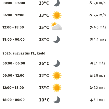
↓
23°C
00:00 - 06:00
2,6 m/s
↓
33°C
06:00 - 12:00
2,4 m/s
↓
35°C
12:00 - 18:00
4,6 m/s
↓
33°C
18:00 - 00:00
4,4 m/s
2026. augusztus 11., kedd
↓
26°C
00:00 - 06:00
3,1 m/s
↓
32°C
06:00 - 12:00
3,8 m/s
↓
33°C
12:00 - 18:00
5,2 m/s
↓
30°C
18:00 - 00:00
5,1 m/s