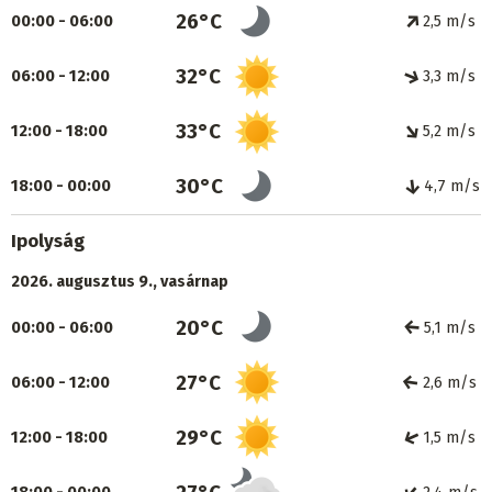
↓
26°C
00:00 - 06:00
2,5 m/s
↓
32°C
06:00 - 12:00
3,3 m/s
↓
33°C
12:00 - 18:00
5,2 m/s
↓
30°C
18:00 - 00:00
4,7 m/s
Ipolyság
2026. augusztus 9., vasárnap
20°C
00:00 - 06:00
5,1 m/s
↓
27°C
↓
06:00 - 12:00
2,6 m/s
↓
29°C
12:00 - 18:00
1,5 m/s
18:00 - 00:00
2,4 m/s