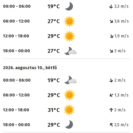
↓
19°C
00:00 - 06:00
3,3 m/s
↓
27°C
06:00 - 12:00
3,6 m/s
↓
29°C
12:00 - 18:00
1,9 m/s
↓
27°C
18:00 - 00:00
3 m/s
2026. augusztus 10., hétfő
↓
19°C
00:00 - 06:00
2 m/s
↓
29°C
06:00 - 12:00
1,3 m/s
↓
31°C
12:00 - 18:00
2 m/s
↓
29°C
18:00 - 00:00
2,5 m/s