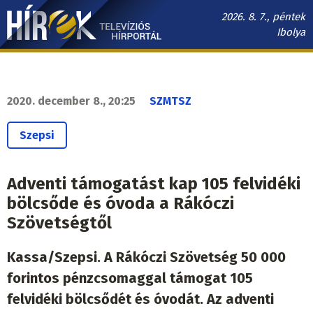
Ugrás
2026. 8. 7., péntek
a
Ibolya
tartalomra
Hírek.sk
fő
navigáció
2020. december 8., 20:25
SZMTSZ
Szepsi
Adventi támogatást kap 105 felvidéki
bölcsőde és óvoda a Rákóczi
Szövetségtől
Kassa/Szepsi. A Rákóczi Szövetség 50 000
forintos pénzcsomaggal támogat 105
felvidéki bölcsődét és óvodát. Az adventi