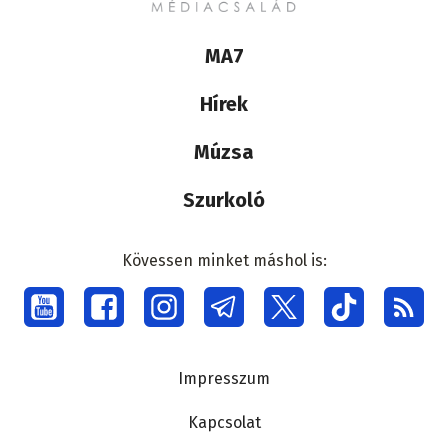
Lábléc
MA7
médiacsalád
Hírek
Múzsa
Szurkoló
Kövessen minket máshol is:
Social
menu
Lábléc
Impresszum
Kapcsolat