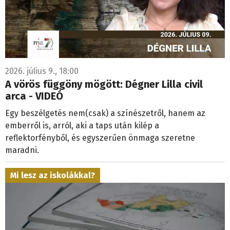
2026. július 9., 18:00
A vörös függöny mögött: Dégner Lilla civil
arca - VIDEÓ
Egy beszélgetés nem(csak) a színészetről, hanem az
emberről is, arról, aki a taps után kilép a
reflektorfényből, és egyszerűen önmaga szeretne
maradni.
Mi lesz az iskolákkal?