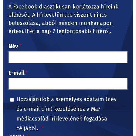
A Facebook drasztikusan korlátozza híreink
elérését.
A hírlevelünkbe viszont nincs
beleszólása, abból minden munkanapon
értesülhet a nap 7 legfontosabb híréről.
Név
E-mail
Hozzájárulok a személyes adataim (név
és e-mail cím) kezeléséhez a Ma7
médiacsalád hírlevelének fogadása
céljából.