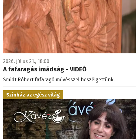
2026. július 21., 18:00
A fafaragás imádság - VIDEÓ
Smidt Róbert fafaragó művésszel beszélgettünk.
Színház az egész világ