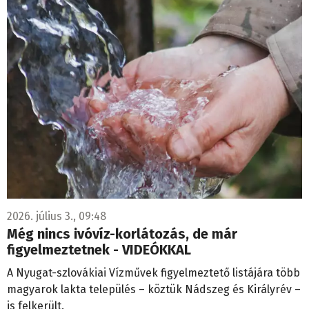
2026. július 3., 09:48
Még nincs ivóvíz-korlátozás, de már
figyelmeztetnek - VIDEÓKKAL
A Nyugat-szlovákiai Vízművek figyelmeztető listájára több
magyarok lakta település – köztük Nádszeg és Királyrév –
is felkerült.