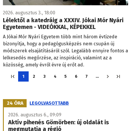
2026. augusztus 3., 18:00
Lélektől a katedráig a XXXIV. Jókai Mór Nyári
Egyetemen - VIDEÓKKAL, KÉPEKKEL
A Jókai Mór Nyári Egyetem több mint három évtizede
bizonyítja, hogy a pedagógusképzés nem csupán új
módszerek elsajátításáról szól. Legalább ennyire fontos a
lelkesedés megőrzése, az inspiráció, valamint az a
közösség, amely évről évre új erőt ad.
Oldalszámozás
1
2
3
4
5
6
7
…
Jelenlegi
Oldal
Oldal
Oldal
Oldal
Oldal
Oldal
oldal
24 ÓRA
LEGOLVASOTTABB
2026. augusztus 6., 09:09
Aktív pihenés Gömörben: új oldalát is
megmutatja a régió