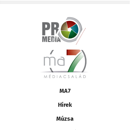
Lábléc
MA7
médiacsalád
Hírek
Múzsa