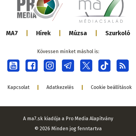
Lábléc
MA7
Hírek
Múzsa
Szurkoló
médiacsalá
Kövessen minket máshol is:
Social
menu
Lábléc
Kapcsolat
Adatkezelés
Cookie beállítások
A ma7.sk kiadója a Pro Media Alapítvány
© 2026 Minden jog fenntartva