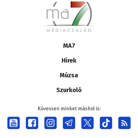
Lábléc
MA7
médiacsalád
Hírek
Múzsa
Szurkoló
Kövessen minket máshol is:
Social
menu