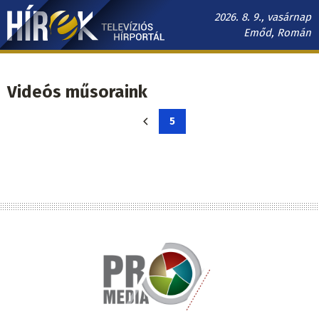
Ugrás
2026. 8. 9., vasárnap
a
Emőd, Román
tartalomra
Hírek.sk
fő
Videós műsoraink
navigáció
Oldalszámozás
5