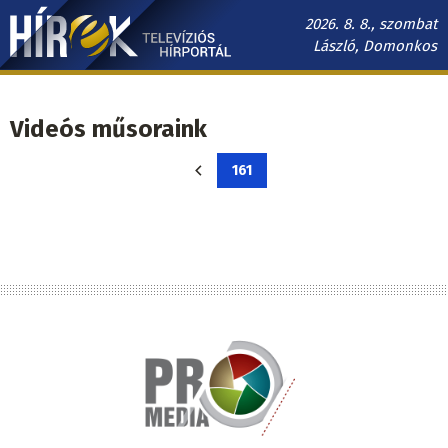
Ugrás
2026. 8. 8., szombat
a
László, Domonkos
tartalomra
Hírek.sk
fő
Videós műsoraink
navigáció
Oldalszámozás
161