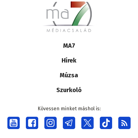
Lábléc
MA7
médiacsalád
Hírek
Múzsa
Szurkoló
Kövessen minket máshol is:
Social
menu