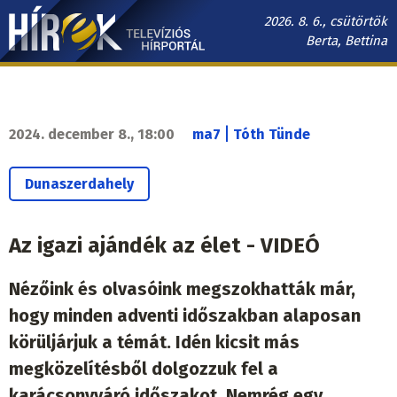
Ugrás
2026. 8. 6., csütörtök
a
Berta, Bettina
tartalomra
Hírek.sk
fő
navigáció
|
2024. december 8., 18:00
ma7
Tóth Tünde
Dunaszerdahely
Az igazi ajándék az élet - VIDEÓ
Nézőink és olvasóink megszokhatták már,
hogy minden adventi időszakban alaposan
körüljárjuk a témát. Idén kicsit más
megközelítésből dolgozzuk fel a
karácsonyváró időszakot. Nemrég egy