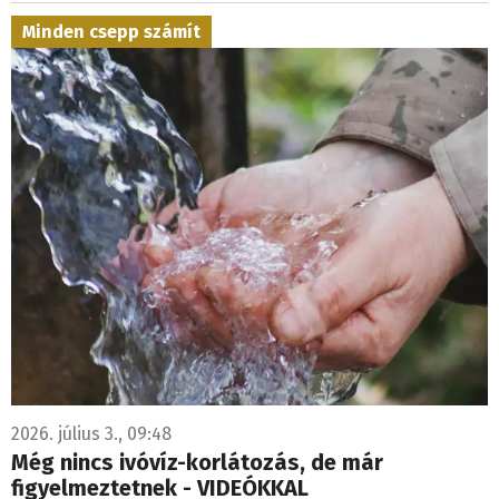
Minden csepp számít
2026. július 3., 09:48
Még nincs ivóvíz-korlátozás, de már
figyelmeztetnek - VIDEÓKKAL