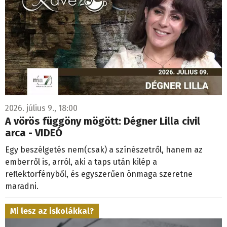
2026. július 9., 18:00
A vörös függöny mögött: Dégner Lilla civil
arca - VIDEÓ
Egy beszélgetés nem(csak) a színészetről, hanem az
emberről is, arról, aki a taps után kilép a
reflektorfényből, és egyszerűen önmaga szeretne
maradni.
Mi lesz az iskolákkal?