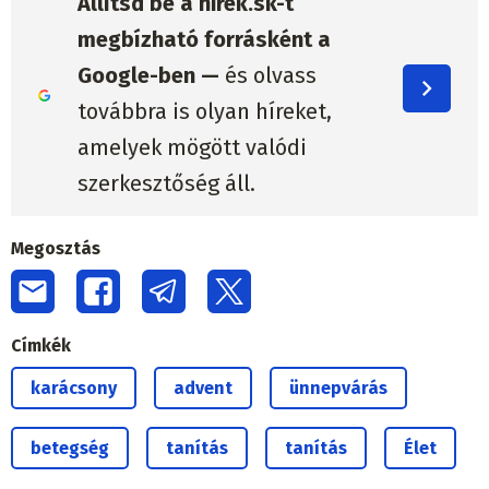
Állítsd be a hirek.sk-t
megbízható forrásként a
Google-ben —
és olvass
továbbra is olyan híreket,
amelyek mögött valódi
szerkesztőség áll.
Megosztás
Címkék
karácsony
advent
ünnepvárás
betegség
tanítás
tanítás
Élet