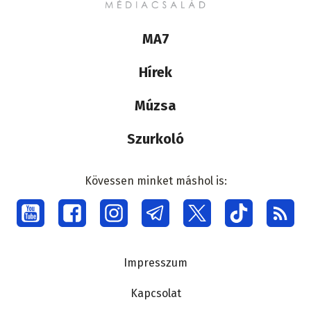
Lábléc
MA7
médiacsalád
Hírek
Múzsa
Szurkoló
Kövessen minket máshol is:
Social
menu
Lábléc
Impresszum
Kapcsolat