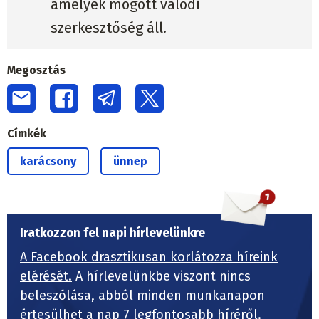
amelyek mögött valódi
szerkesztőség áll.
Megosztás
Címkék
karácsony
ünnep
Iratkozzon fel napi hírlevelünkre
A Facebook drasztikusan korlátozza híreink
elérését.
A hírlevelünkbe viszont nincs
beleszólása, abból minden munkanapon
értesülhet a nap 7 legfontosabb híréről.