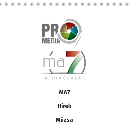
Lábléc
MA7
médiacsalád
Hírek
Múzsa