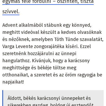
egymás felé fordulni – őszintén, tiszta
szívvel.
Advent alkalmából stábunk egy könnyed,
meghitt videóval készült a kedves olvasóknak
és nézőknek, amelyben Tóth Tünde szavalatát,
Varga Levente zongorajátéka kíséri. Ezzel
szeretnénk hozzájárulni az ünnepi
hangulathoz. Kívánjuk, hogy a karácsony
meghittsége és békéje töltse meg
otthonaikat, a szeretet és az öröm ragyogja be
napjaikat!
Áldott, békés karácsonyi ünnepeket és
sikerekben gazdag, boldog új esztendőt