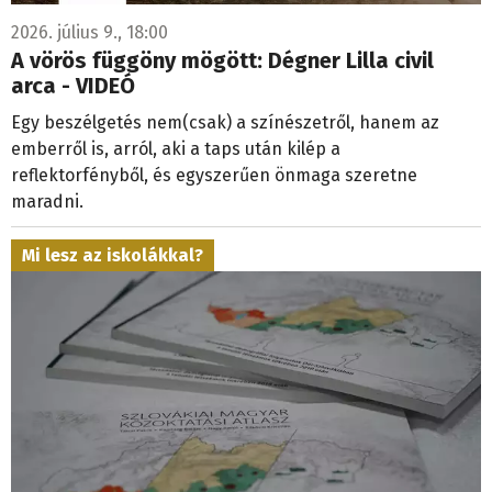
2026. július 9., 18:00
A vörös függöny mögött: Dégner Lilla civil
arca - VIDEÓ
Egy beszélgetés nem(csak) a színészetről, hanem az
emberről is, arról, aki a taps után kilép a
reflektorfényből, és egyszerűen önmaga szeretne
maradni.
Mi lesz az iskolákkal?