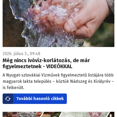
2026. július 3., 09:48
Még nincs ivóvíz-korlátozás, de már
figyelmeztetnek - VIDEÓKKAL
A Nyugat-szlovákiai Vízművek figyelmeztető listájára több
magyarok lakta település – köztük Nádszeg és Királyrév –
is felkerült.
További hasonló cikkek