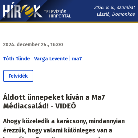
Ugrás
2026. 8. 8., szombat
a
László, Domonkos
tartalomra
Hírek.sk
fő
navigáció
2024. december 24., 16:00
|
|
Tóth Tünde
Varga Levente
ma7
Felvidék
Áldott ünnepeket kíván a Ma7
Médiacsalád! - VIDEÓ
Ahogy közeledik a karácsony, mindannyian
érezzük, hogy valami különleges van a