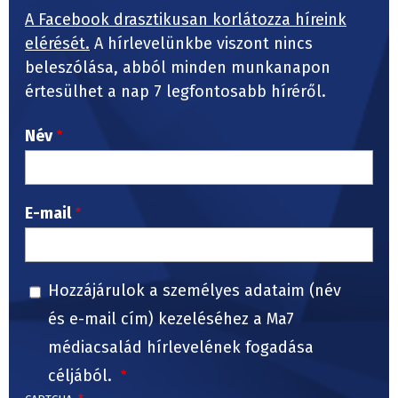
A Facebook drasztikusan korlátozza híreink
elérését.
A hírlevelünkbe viszont nincs
beleszólása, abból minden munkanapon
értesülhet a nap 7 legfontosabb híréről.
Név
E-mail
Hozzájárulok a személyes adataim (név
és e-mail cím) kezeléséhez a Ma7
médiacsalád hírlevelének fogadása
céljából.