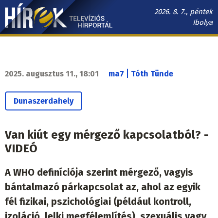
Ugrás
2026. 8. 7., péntek
a
Ibolya
tartalomra
Hírek.sk
fő
navigáció
|
2025. augusztus 11., 18:01
ma7
Tóth Tünde
Dunaszerdahely
Van kiút egy mérgező kapcsolatból? -
VIDEÓ
A WHO definíciója szerint mérgező, vagyis
bántalmazó párkapcsolat az, ahol az egyik
fél fizikai, pszichológiai (például kontroll,
izoláció, lelki megfélemlítés), szexuális vagy