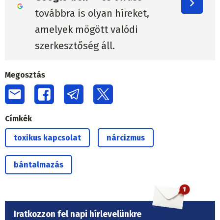
továbbra is olyan híreket,
amelyek mögött valódi
szerkesztőség áll.
Megosztás
Címkék
toxikus kapcsolat
nárcizmus
bántalmazás
Iratkozzon fel napi hírlevelünkre