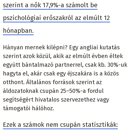
szerint a nők 17,9%-a számolt be
pszichológiai erőszakról az elmúlt 12
hónapban.
Hányan mernek kilépni? Egy angliai kutatás
szerint azok közül, akik az elmúlt évben éltek
együtt bántalmazó partnerrel, csak kb. 30%-uk
hagyta el, akár csak egy éjszakára is a közös
otthont. Általános források szerint az
áldozatoknak csupán 25–50%-a fordul
segítségért hivatalos szervezethez vagy
támogatói hálóhoz.
Ezek a számok nem csupán statisztikák: