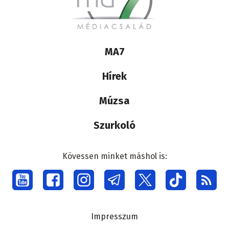
Lábléc
MA7
médiacsalád
Hírek
Múzsa
Szurkoló
Kövessen minket máshol is:
Social
menu
Lábléc
Impresszum