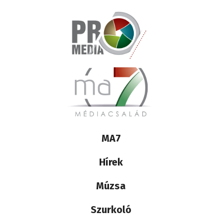
Lábléc
MA7
médiacsalád
Hírek
Múzsa
Szurkoló