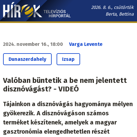
Ugrás
2026. 8. 6., csütörtök
a
Berta, Bettina
tartalomra
Hírek.sk
fő
navigáció
2024. november 16., 18:00
Varga Levente
Dunaszerdahely
Izsap
Valóban büntetik a be nem jelentett
disznóvágást? - VIDEÓ
Tájainkon a disznóvágás hagyománya mélyen
gyökerezik. A disznóvágáson számos
terméket készítenek, amelyek a magyar
gasztronómia elengedhetetlen részét