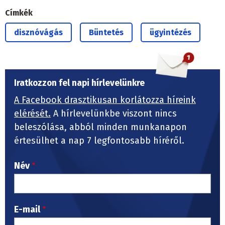
Címkék
disznóvágás
Büntetés
ügyintézés
Iratkozzon fel napi hírlevelünkre
A Facebook drasztikusan korlátozza híreink
elérését.
A hírlevelünkbe viszont nincs
beleszólása, abból minden munkanapon
értesülhet a nap 7 legfontosabb híréről.
Név
E-mail