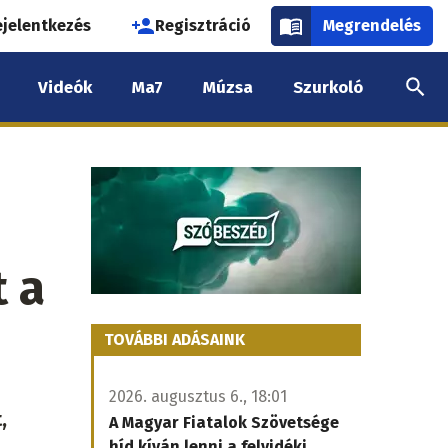
használói
ejelentkezés
Regisztráció
Megrendelés
k
Videók
Ma7
Múzsa
Szurkoló
nüje
t a
TOVÁBBI ADÁSAINK
2026. augusztus 6., 18:01
,
A Magyar Fiatalok Szövetsége
híd kíván lenni a felvidéki