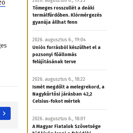
2026. augusztus 6., 19:25
ző
Tömeges rosszullét a deáki
termálfürdőben. Klórmérgezés
gyanúja állhat fenn
2026. augusztus 6., 19:04
ges
Uniós forrásból készülhet el a
pozsonyi főállomás
felújításának terve
2026. augusztus 6., 18:22
Ismét megdőlt a melegrekord, a
Nagykürtösi járásban 42,2
Celsius-fokot mértek
2026. augusztus 6., 18:01
A Magyar Fiatalok Szövetsége