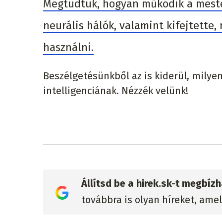
Megtudtuk, hogyan működik a mester
neurális hálók, valamint kifejtette,
használni.
Beszélgetésünkből az is kiderül, milye
intelligenciának. Nézzék velünk!
Állítsd be a hirek.sk-t megbí
továbbra is olyan híreket, ame