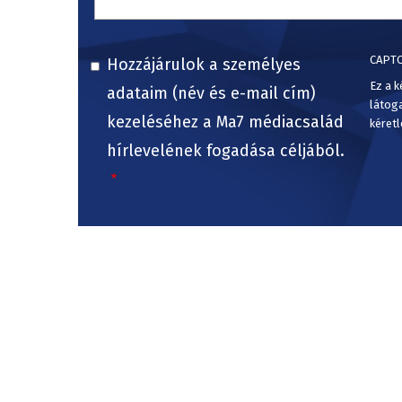
CAPT
Hozzájárulok a személyes
Ez a k
adataim (név és e-mail cím)
látog
kezeléséhez a Ma7 médiacsalád
kéretl
hírlevelének fogadása céljából.