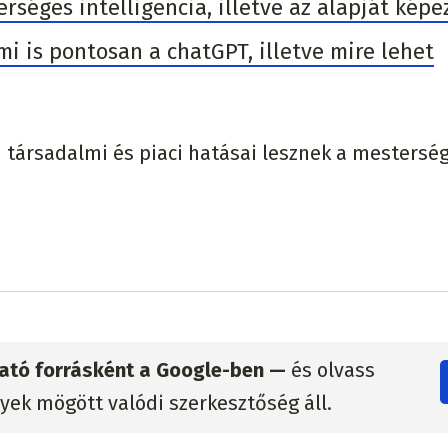
séges intelligencia, illetve az alapját képe
 mi is pontosan a chatGPT, illetve mire lehet
n társadalmi és piaci hatásai lesznek a mestersé
zható forrásként a Google-ben —
és olvass
lyek mögött valódi szerkesztőség áll.