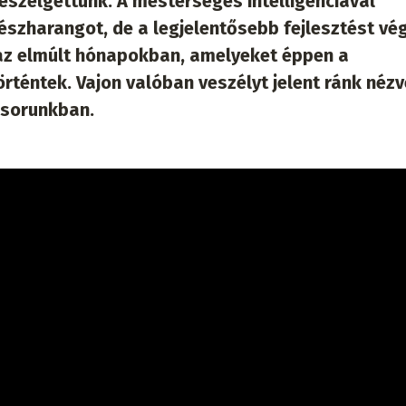
beszélgettünk. A mesterséges intelligenciával
észharangot, de a legjelentősebb fejlesztést vé
t az elmúlt hónapokban, amelyeket éppen a
rténtek. Vajon valóban veszélyt jelent ránk nézv
űsorunkban.