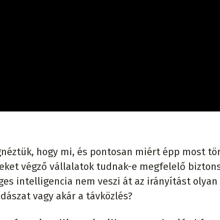
gnéztük, hogy mi, és pontosan miért épp most tö
seket végző vállalatok tudnak-e megfelelő bizton
es intelligencia nem veszi át az irányítást olyan
dászat vagy akár a távközlés?