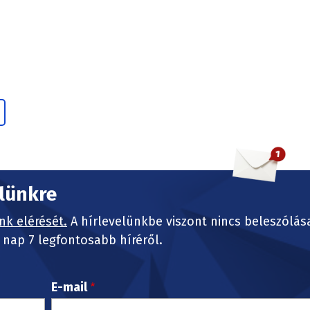
elünkre
nk elérését.
A hírlevelünkbe viszont nincs beleszólás
nap 7 legfontosabb híréről.
E-mail