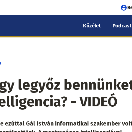
Fel
B
fió
Közélet
Podcast
me
a
agy legyőz bennünke
lligencia? - VIDEÓ
 ezúttal Gál István informatikai szakember volt