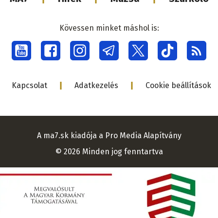
médiacsalá
Kövessen minket máshol is:
Social
menu
Lábléc
Kapcsolat
Adatkezelés
Cookie beállítások
A ma7.sk kiadója a Pro Media Alapítvány
© 2026 Minden jog fenntartva