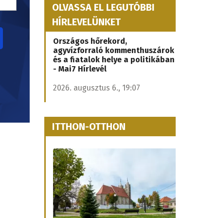
OLVASSA EL LEGUTÓBBI
HÍRLEVELÜNKET
Országos hőrekord,
agyvízforraló kommenthuszárok
és a fiatalok helye a politikában
- Mai7 Hírlevél
2026. augusztus 6., 19:07
ITTHON-OTTHON