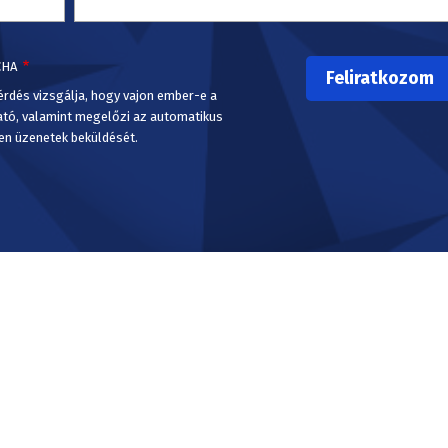
CHA
érdés vizsgálja, hogy vajon ember-e a
ató, valamint megelőzi az automatikus
en üzenetek beküldését.