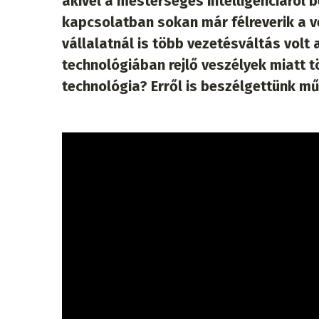
akivel a mesterséges intelligenciáról 
kapcsolatban sokan már félreverik a v
vállalatnál is több vezetésváltás vol
technológiában rejlő veszélyek miatt tö
technológia? Erről is beszélgettünk m