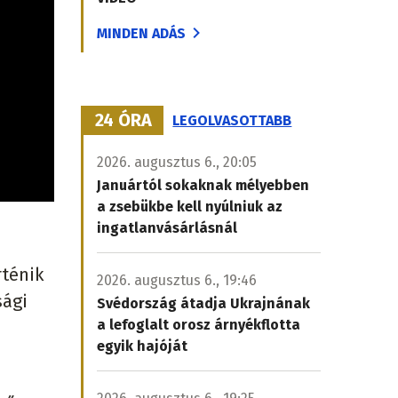
MINDEN ADÁS
24 ÓRA
LEGOLVASOTTABB
2026. augusztus 6., 20:05
Januártól sokaknak mélyebben
a zsebükbe kell nyúlniuk az
ingatlanvásárlásnál
rténik
2026. augusztus 6., 19:46
sági
Svédország átadja Ukrajnának
a lefoglalt orosz árnyékflotta
egyik hajóját