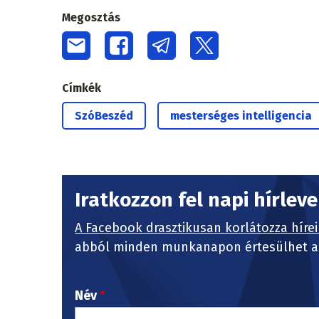
Megosztás
Címkék
SzóBeszéd
mesterséges intelligencia
Iratkozzon fel napi hírlev
A Facebook drasztikusan korlátozza hírei
abból minden munkanapon értesülhet a 
Név