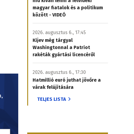
híd kíván lenni a felvidéki
magyar fiatalok és a politikum
között - VIDEÓ
2026. augusztus 6., 17:45
Kijev még tárgyal
Washingtonnal a Patriot
rakéták gyártási licencéről
2026. augusztus 6., 17:30
Hatmillió euró juthat jövőre a
várak felújítására
a,
TELJES LISTA