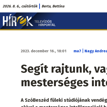
Ugrás
2026. 8. 6., csütörtök
Berta, Bettina
a
Hírek.sk
tartalomra
fő
navigáció
|
2023. december 16., 18:01
ma7
Nagy Andre
Segít rajtunk, v
mesterséges inte
A SzóBeszéd füleki stúdiójának vendége