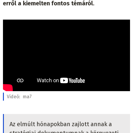
erről a kiemelten fontos témáról.
Videó:
ma7
Az elmúlt hónapokban zajlott annak a
stratégiai dokumentumnak a környezeti