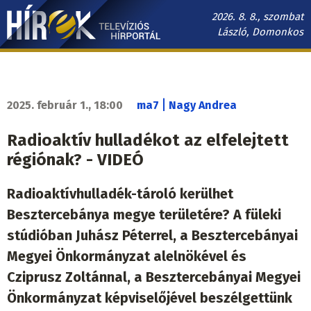
Ugrás
2026. 8. 8., szombat
a
László, Domonkos
tartalomra
Hírek.sk
fő
navigáció
|
2025. február 1., 18:00
ma7
Nagy Andrea
Radioaktív hulladékot az elfelejtett
régiónak? - VIDEÓ
Radioaktívhulladék-tároló kerülhet
Besztercebánya megye területére? A füleki
stúdióban Juhász Péterrel, a Besztercebányai
Megyei Önkormányzat alelnökével és
Cziprusz Zoltánnal, a Besztercebányai Megyei
Önkormányzat képviselőjével beszélgettünk