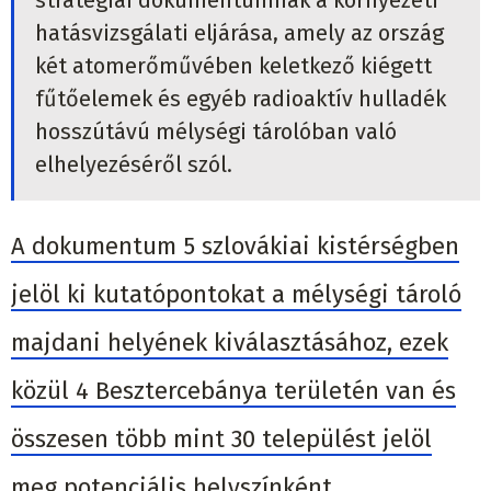
hatásvizsgálati eljárása, amely az ország
két atomerőművében keletkező kiégett
fűtőelemek és egyéb radioaktív hulladék
hosszútávú mélységi tárolóban való
elhelyezéséről szól.
A dokumentum 5 szlovákiai kistérségben
jelöl ki kutatópontokat a mélységi tároló
majdani helyének kiválasztásához, ezek
közül 4 Besztercebánya területén van és
összesen több mint 30 települést jelöl
meg potenciális helyszínként,