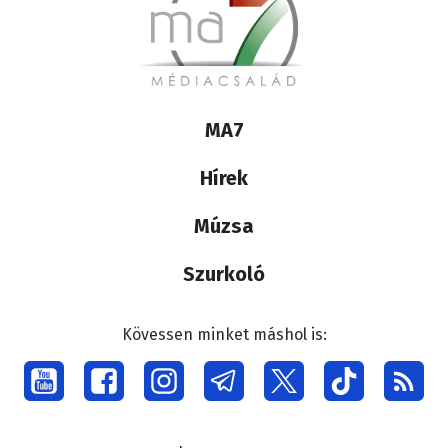
Lábléc
MA7
médiacsalád
Hírek
Múzsa
Szurkoló
Kövessen minket máshol is:
Social
menu
Lábléc