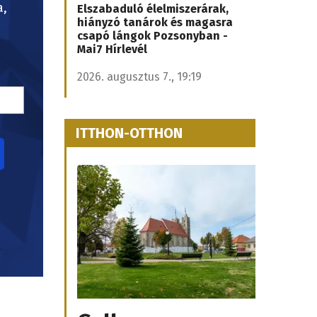
a,
Elszabaduló élelmiszerárak,
hiányzó tanárok és magasra
csapó lángok Pozsonyban -
Mai7 Hírlevél
2026. augusztus 7., 19:19
ITTHON-OTTHON