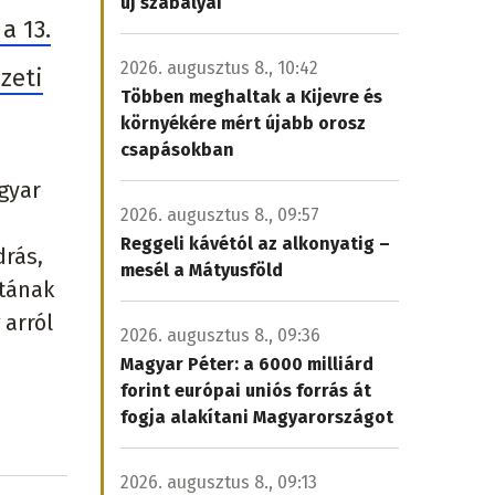
új szabályai
a 13.
2026. augusztus 8., 10:42
zeti
Többen meghaltak a Kijevre és
környékére mért újabb orosz
csapásokban
gyar
2026. augusztus 8., 09:57
Reggeli kávétól az alkonyatig –
drás,
mesél a Mátyusföld
atának
 arról
2026. augusztus 8., 09:36
Magyar Péter: a 6000 milliárd
forint európai uniós forrás át
fogja alakítani Magyarországot
2026. augusztus 8., 09:13