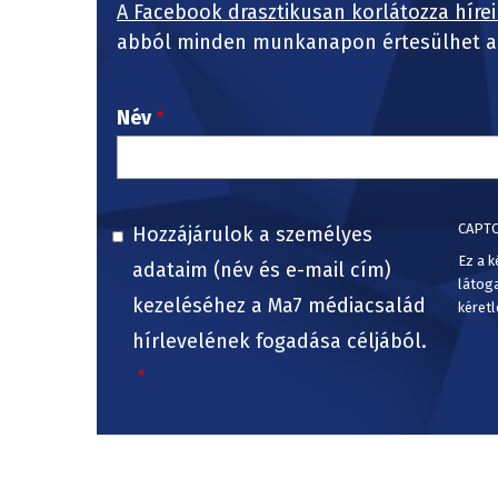
A Facebook drasztikusan korlátozza hírei
abból minden munkanapon értesülhet a 
Név
CAPT
Hozzájárulok a személyes
Ez a k
adataim (név és e-mail cím)
látog
kezeléséhez a Ma7 médiacsalád
kéretl
hírlevelének fogadása céljából.