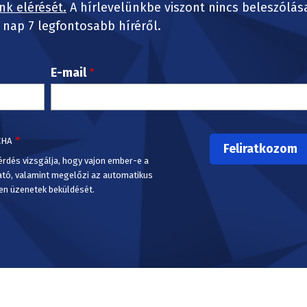
nk elérését.
A hírlevelünkbe viszont nincs beleszólás
nap 7 legfontosabb híréről.
E-mail
CHA
érdés vizsgálja, hogy vajon ember-e a
ató, valamint megelőzi az automatikus
en üzenetek beküldését.