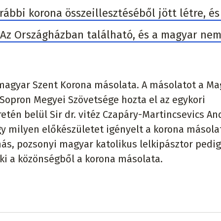
bbi korona összeillesztéséből jött létre, és 
. Az Országházban található, és a magyar nem
 magyar Szent Korona másolata. A másolatot a Ma
opron Megyei Szövetsége hozta el az egykori
tén belül Sir dr. vitéz Czapáry-Martincsevics An
y milyen előkészületet igényelt a korona másol
s, pozsonyi magyar katolikus lelkipásztor pedig
 ki a közönségből a korona másolata.