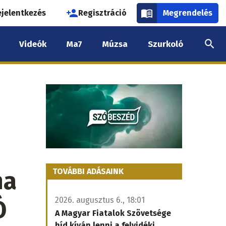
használói
ejelentkezés
Regisztráció
Megrendelés
k
Videók
Ma7
Múzsa
Szurkoló
nüje
na
TOVÁBBI ADÁSAINK
Ó
2026. augusztus 6., 18:01
A Magyar Fiatalok Szövetsége
híd kíván lenni a felvidéki