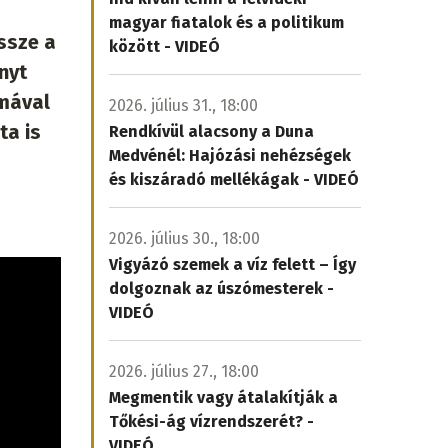
magyar fiatalok és a politikum
ssze a
között - VIDEÓ
nyt
lmával
2026. július 31., 18:00
ta is
Rendkívül alacsony a Duna
Medvénél: Hajózási nehézségek
és kiszáradó mellékágak - VIDEÓ
2026. július 30., 18:00
Vigyázó szemek a víz felett – Így
dolgoznak az úszómesterek -
VIDEÓ
2026. július 27., 18:00
Megmentik vagy átalakítják a
Tőkési-ág vízrendszerét? -
VIDEÓ