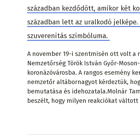
században kezdődött, amikor két korá
században lett az uralkodó jelképe
szuverenitás szimbóluma.
A november 19-i szentmisén ott volt a
Nemzetőrség Török István Győr-Moson-S
koronázóvárosba. A rangos esemény kere
nemzetőr altábornagyot kérdeztük, hog
bemutatása és idehozatala.Molnár Tamá
beszélt, hogy milyen reakciókat váltott