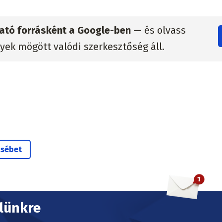
zható forrásként a Google-ben —
és olvass
lyek mögött valódi szerkesztőség áll.
zsébet
elünkre