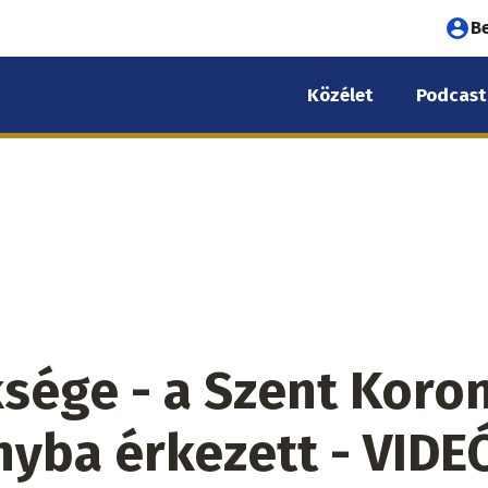
Fel
B
fió
Közélet
Podcast
me
ége - a Szent Koro
yba érkezett - VIDE