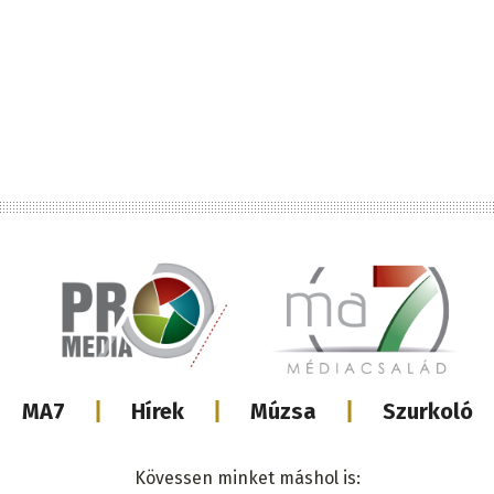
Lábléc
MA7
Hírek
Múzsa
Szurkoló
médiacsalá
Kövessen minket máshol is: