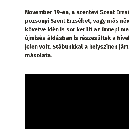
November 19-én, a szentévi Szent Erz
pozsonyi Szent Erzsébet, vagy más n
követve idén is sor került az ünnepi m
újmisés áldásban is részesültek a hív
jelen volt. Stábunkkal a helyszínen já
másolata.