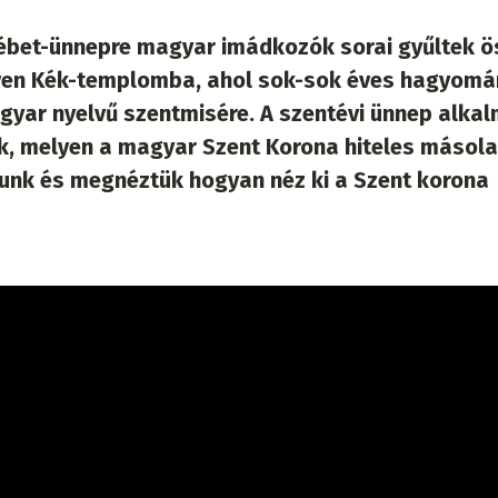
sébet-ünnepre magyar imádkozók sorai gyűltek ö
éven Kék-templomba, ahol sok-sok éves hagyomá
agyar nyelvű szentmisére. A szentévi ünnep alka
ek, melyen a magyar Szent Korona hiteles másola
rtunk és megnéztük hogyan néz ki a Szent korona