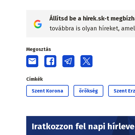
Állítsd be a hirek.sk-t megbí
továbbra is olyan híreket, ame
Megosztás
Címkék
Szent Korona
örökség
Szent Er
Iratkozzon fel napi hírlev