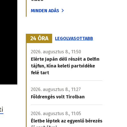
MINDEN ADÁS
24 ÓRA
LEGOLVASOTTABB
2026. augusztus 8., 11:50
Elérte Japán déli részét a Delfin
tájfun, Kína keleti partvidéke
felé tart
2026. augusztus 8., 11:27
Földrengés volt Tirolban
ti
2026. augusztus 8., 11:05
Életbe léptek az egyenlő bérezés