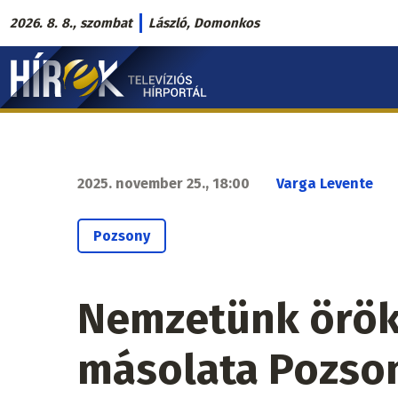
Ugrás
2026. 8. 8., szombat
László, Domonkos
a
Hírek.sk
tartalomra
fő
navigáció
2025. november 25., 18:00
Varga Levente
Pozsony
Nemzetünk öröks
másolata Pozson