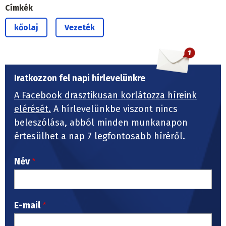
Címkék
kőolaj
Vezeték
Iratkozzon fel napi hírlevelünkre
A Facebook drasztikusan korlátozza híreink
elérését.
A hírlevelünkbe viszont nincs
beleszólása, abból minden munkanapon
értesülhet a nap 7 legfontosabb híréről.
Név
E-mail