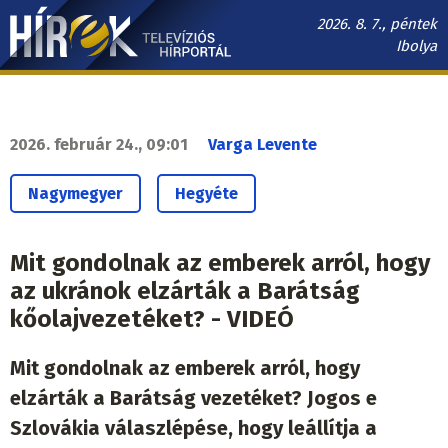
Ugrás
2026. 8. 7., péntek
a
Ibolya
tartalomra
Hírek.sk
fő
navigáció
2026. február 24., 09:01
Varga Levente
Nagymegyer
Hegyéte
Mit gondolnak az emberek arról, hogy
az ukránok elzárták a Barátság
kőolajvezetéket? - VIDEÓ
Mit gondolnak az emberek arról, hogy
elzárták a Barátság vezetéket? Jogos e
Szlovákia válaszlépése, hogy leállítja a