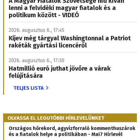
A Magyar Fiatalok Szövetsége híd kíván
lenni a felvidéki magyar fiatalok és a
politikum között - VIDEÓ
2026. augusztus 6., 17:45
Kijev még tárgyal Washingtonnal a Patriot
rakéták gyártási licencéről
2026. augusztus 6., 17:30
Hatmillió euró juthat jövőre a várak
felújítására
TELJES LISTA
OLVASSA EL LEGUTÓBBI HÍRLEVELÜNKET
Országos hőrekord, agyvízforraló kommenthuszárok
és a fiatalok helye a politikában - Mai7 Hírlevél