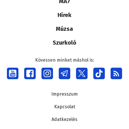
MA7
médiacsalád
Hírek
Múzsa
Szurkoló
Kövessen minket máshol is:
Social
menu
Lábléc
Impresszum
Kapcsolat
Adatkezelés