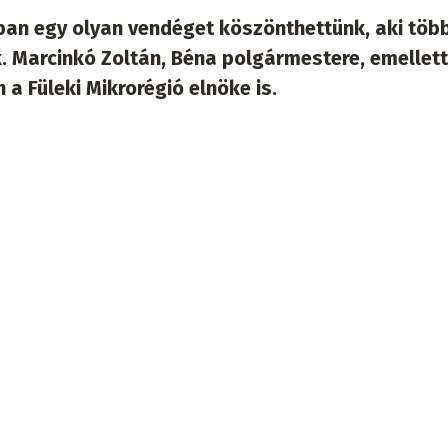
ban egy olyan vendéget köszönthettünk, aki töb
ik. Marcinkó Zoltán, Béna polgármestere, emellett
 Füleki Mikrorégió elnöke is.