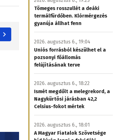
2026. augusztus 6., 19:25
Tömeges rosszullét a deáki
termálfürdőben. Klórmérgezés
gyanúja állhat fenn
2026. augusztus 6., 19:04
Uniós forrásból készülhet el a
pozsonyi főállomás
felújításának terve
2026. augusztus 6., 18:22
Ismét megdőlt a melegrekord, a
Nagykürtösi járásban 42,2
Celsius-fokot mértek
2026. augusztus 6., 18:01
A Magyar Fiatalok Szövetsége