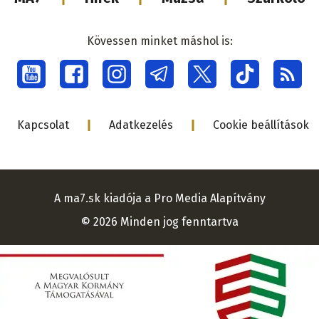
médiacsalá
Kövessen minket máshol is:
Social
menu
Lábléc
Kapcsolat
Adatkezelés
Cookie beállítások
A ma7.sk kiadója a Pro Media Alapítvány
© 2026 Minden jog fenntartva