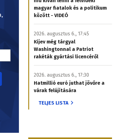
híd kíván lenni a felvidéki
magyar fiatalok és a politikum
a,
között - VIDEÓ
2026. augusztus 6., 17:45
Kijev még tárgyal
Washingtonnal a Patriot
rakéták gyártási licencéről
2026. augusztus 6., 17:30
Hatmillió euró juthat jövőre a
várak felújítására
TELJES LISTA