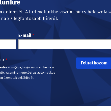
elünkre
nk elérését.
A hírlevelünkbe viszont nincs beleszólás
nap 7 legfontosabb híréről.
E-mail
CHA
érdés vizsgálja, hogy vajon ember-e a
ató, valamint megelőzi az automatikus
en üzenetek beküldését.