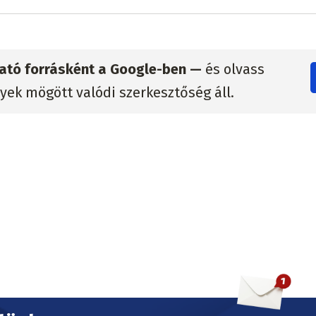
zható forrásként a Google-ben —
és olvass
lyek mögött valódi szerkesztőség áll.