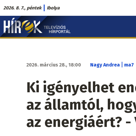
Ugrás
2026. 8. 7., péntek
Ibolya
a
Hírek.sk
tartalomra
fő
navigáció
|
2026. március 28., 18:00
Nagy Andrea
ma7
Ki igényelhet e
az államtól, ho
az energiáért? -