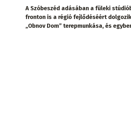
A Szóbeszéd adásában a füleki stúdió
fronton is a régió fejlődéséért dolgoz
„Obnov Dom” terepmunkása, és egyben a