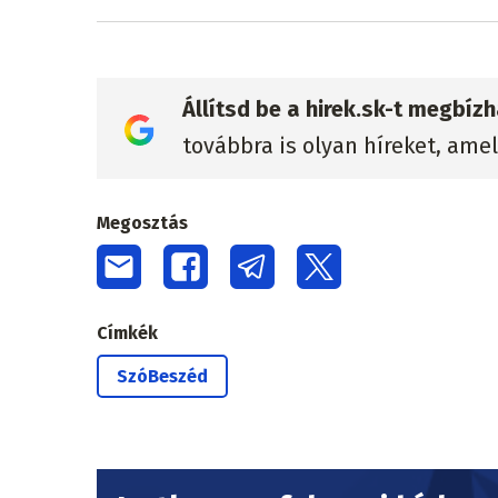
Állítsd be a hirek.sk-t megbí
továbbra is olyan híreket, ame
Megosztás
Címkék
SzóBeszéd