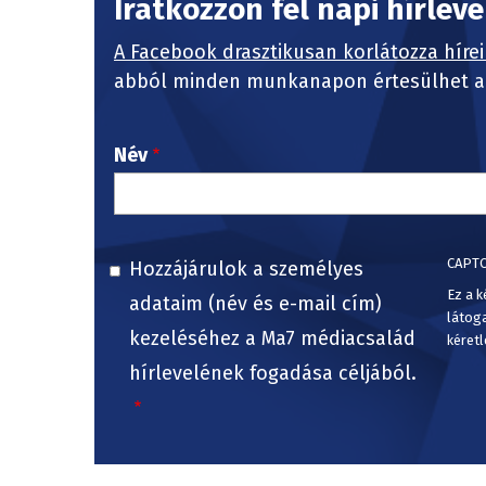
Iratkozzon fel napi hírlev
A Facebook drasztikusan korlátozza hírei
abból minden munkanapon értesülhet a 
Név
CAPT
Hozzájárulok a személyes
Ez a k
adataim (név és e-mail cím)
látog
kezeléséhez a Ma7 médiacsalád
kéretl
hírlevelének fogadása céljából.