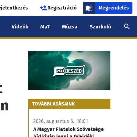
használói
ejelentkezés
Regisztráció
Megrendelés
k
Videók
Ma7
Múzsa
Szurkoló
nüje
t
en
TOVÁBBI ADÁSAINK
2026. augusztus 6., 18:01
A Magyar Fiatalok Szövetsége
híd kíván lenni a felvidéki