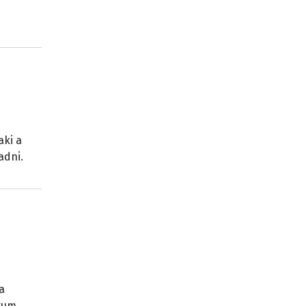
aki a
adni.
a
órum