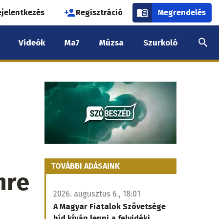
használói
ejelentkezés
Regisztráció
Megrendelés
k
Videók
Ma7
Múzsa
Szurkoló
nüje
TOVÁBBI ADÁSAINK
mre
2026. augusztus 6., 18:01
A Magyar Fiatalok Szövetsége
híd kíván lenni a felvidéki