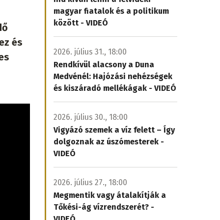
magyar fiatalok és a politikum
között - VIDEÓ
dő
hez és
2026. július 31., 18:00
es
Rendkívül alacsony a Duna
Medvénél: Hajózási nehézségek
és kiszáradó mellékágak - VIDEÓ
2026. július 30., 18:00
Vigyázó szemek a víz felett – Így
dolgoznak az úszómesterek -
VIDEÓ
2026. július 27., 18:00
Megmentik vagy átalakítják a
Tőkési-ág vízrendszerét? -
VIDEÓ