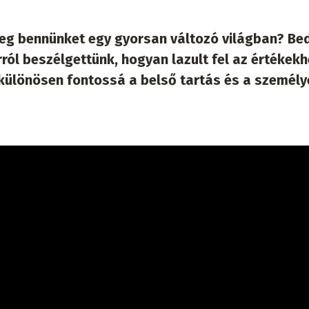
 meg bennünket egy gyorsan változó világban? Be
arról beszélgettünk, hogyan lazult fel az értékek
t különösen fontossá a belső tartás és a személy