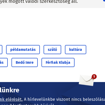
lyek mögött valódi szerkesztőség áll.
példamutatás
szülő
kultúra
ás
Bedő Imre
Férfiak Klubja
elünkre
nk elérését.
A hírlevelünkbe viszont nincs beleszólás