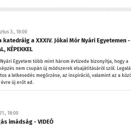
tus 3., 18:00
a katedráig a XXXIV. Jókai Mór Nyári Egyetemen -
L, KÉPEKKEL
 Nyári Egyetem több mint három évtizede bizonyítja, hogy a
épzés nem csupán új módszerek elsajátításáról szól. Legal
tos a lelkesedés megőrzése, az inspiráció, valamint az a köz
 évre új erőt ad.
21., 18:00
gás imádság - VIDEÓ