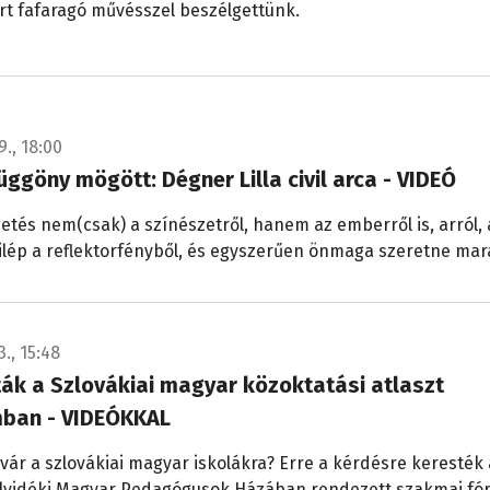
rt fafaragó művésszel beszélgettünk.
9., 18:00
üggöny mögött: Dégner Lilla civil arca - VIDEÓ
etés nem(csak) a színészetről, hanem az emberről is, arról, 
ilép a reflektorfényből, és egyszerűen önmaga szeretne mar
3., 15:48
ák a Szlovákiai magyar közoktatási atlaszt
ban - VIDEÓKKAL
 vár a szlovákiai magyar iskolákra? Erre a kérdésre keresték 
Felvidéki Magyar Pedagógusok Házában rendezett szakmai f