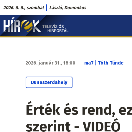
Ugrás
2026. 8. 8., szombat
László, Domonkos
a
Hírek.sk
tartalomra
fő
navigáció
|
2026. január 31., 18:00
ma7
Tóth Tünde
Dunaszerdahely
Érték és rend, e
szerint - VIDEÓ