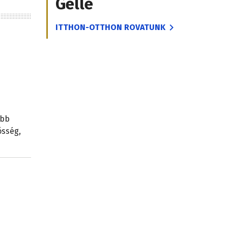
Gelle
ITTHON-OTTHON ROVATUNK
ább
össég,