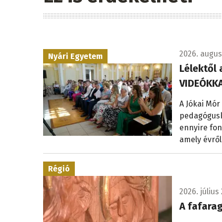
2026. augusz
Nyári Egyetem
Lélektől 
VIDEÓKKA
A Jókai Mór
pedagógusk
ennyire fon
amely évről
Régió
2026. július 
A fafara