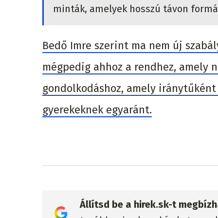
minták, amelyek hosszú távon formál
Bedő Imre szerint ma nem új szabál
mégpedig ahhoz a rendhez, amely n
gondolkodáshoz, amely iránytűként 
gyerekeknek egyaránt.
Állítsd be a hirek.sk-t megbí