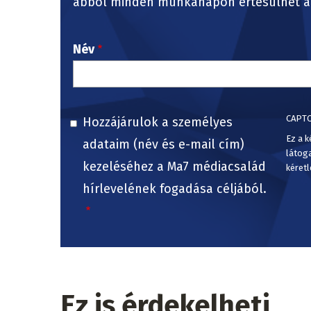
abból minden munkanapon értesülhet a 
Név
CAPT
Hozzájárulok a személyes
Ez a k
adataim (név és e-mail cím)
látog
kezeléséhez a Ma7 médiacsalád
kéretl
hírlevelének fogadása céljából.
Ez is érdekelheti