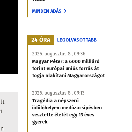
MINDEN ADÁS
24 ÓRA
LEGOLVASOTTABB
2026. augusztus 8., 09:36
Magyar Péter: a 6000 milliárd
forint európai uniós forrás át
fogja alakítani Magyarországot
2026. augusztus 8., 09:13
Tragédia a népszerű
lt
üdülőhelyen: medúzacsípésben
n
vesztette életét egy 13 éves
gyerek
an