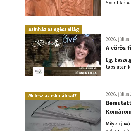
Smidt Róbe
Színház az egész világ
2026. július 
A vörös f
Egy beszélg
taps után k
2026. július 
Mi lesz az iskolákkal?
Bemutatt
Komárom
Milyen jövő
választ a 