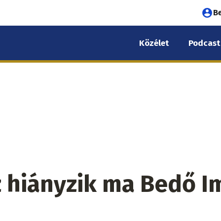
Fel
B
fió
Közélet
Podcast
me
z hiányzik ma Bedő I