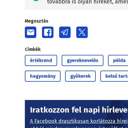
továbbra is olyan híreket, ame
Megosztás
Címkék
értékrend
gyereknevelés
példa
hagyomány
gyökerek
belső tart
Iratkozzon fel napi hírlev
A Facebook drasztikusan korlátozza hírei