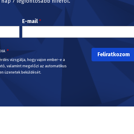
nap 7 legfontosabb híréről.
E-mail
CHA
érdés vizsgálja, hogy vajon ember-e a
ató, valamint megelőzi az automatikus
en üzenetek beküldését.