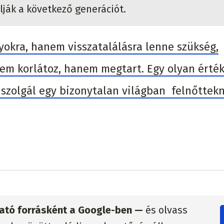
ják a következő generációt.
yokra, hanem visszatalálásra lenne szükség,
em korlátoz, hanem megtart. Egy olyan érté
szolgál egy bizonytalan világban felnőttek
zható forrásként a Google-ben —
és olvass