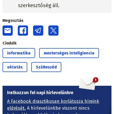
szerkesztőség áll.
Megosztás
Címkék
informatika
mesterséges intellgiencia
oktatás
SzóBeszéd
Iratkozzon fel napi hírlevelünkre
A Facebook drasztikusan korlátozza híreink
elérését.
A hírlevelünkbe viszont nincs