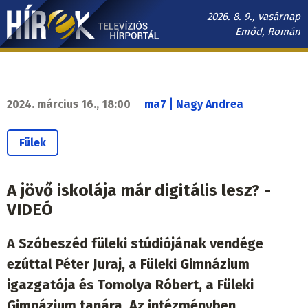
Ugrás
2026. 8. 9., vasárnap
a
Emőd, Román
tartalomra
Hírek.sk
fő
navigáció
|
2024. március 16., 18:00
ma7
Nagy Andrea
Fülek
A jövő iskolája már digitális lesz? -
VIDEÓ
A Szóbeszéd füleki stúdiójának vendége
ezúttal Péter Juraj, a Füleki Gimnázium
igazgatója és Tomolya Róbert, a Füleki
Gimnázium tanára. Az intézményben