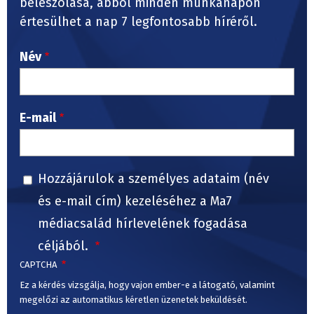
beleszólása, abból minden munkanapon
értesülhet a nap 7 legfontosabb híréről.
Név
E-mail
Hozzájárulok a személyes adataim (név
és e-mail cím) kezeléséhez a Ma7
médiacsalád hírlevelének fogadása
céljából.
CAPTCHA
Ez a kérdés vizsgálja, hogy vajon ember-e a látogató, valamint
megelőzi az automatikus kéretlen üzenetek beküldését.