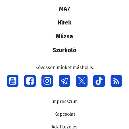
Lábléc
MA7
médiacsalád
Hírek
Múzsa
Szurkoló
Kövessen minket máshol is:
Social
menu
Lábléc
Impresszum
Kapcsolat
Adatkezelés