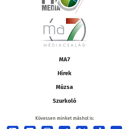
Lábléc
MA7
médiacsalád
Hírek
Múzsa
Szurkoló
Kövessen minket máshol is: