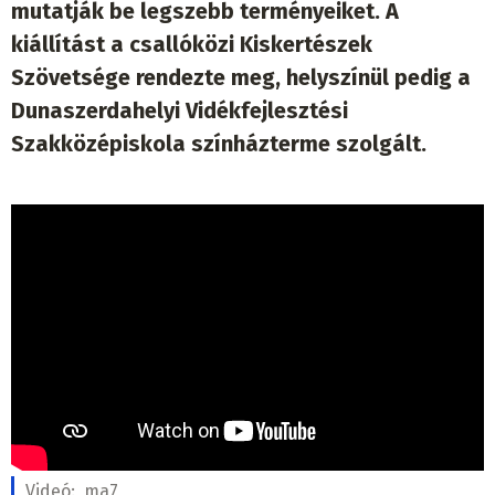
mutatják be legszebb terményeiket. A
kiállítást a csallóközi Kiskertészek
Szövetsége rendezte meg, helyszínül pedig a
Dunaszerdahelyi Vidékfejlesztési
Szakközépiskola színházterme szolgált.
Videó:
ma7