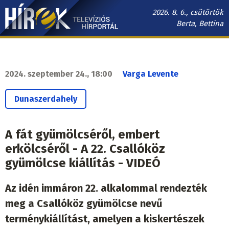
Ugrás
2026. 8. 6., csütörtök
a
Berta, Bettina
tartalomra
Hírek.sk
fő
navigáció
2024. szeptember 24., 18:00
Varga Levente
Dunaszerdahely
A fát gyümölcséről, embert
erkölcséről - A 22. Csallóköz
gyümölcse kiállítás - VIDEÓ
Az idén immáron 22. alkalommal rendezték
meg a Csallóköz gyümölcse nevű
terménykiállítást, amelyen a kiskertészek