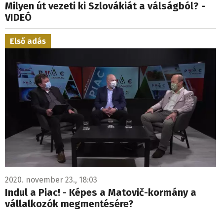
Milyen út vezeti ki Szlovákiát a válságból? -
VIDEÓ
Első adás
2020. november 23., 18:03
Indul a Piac! - Képes a Matovič-kormány a
vállalkozók megmentésére?