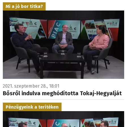
Mi a jó bor titka?
2021. szeptember 28., 18:01
Bősről indulva meghódította Tokaj-Hegyalját
Pénzügyeink a terítéken