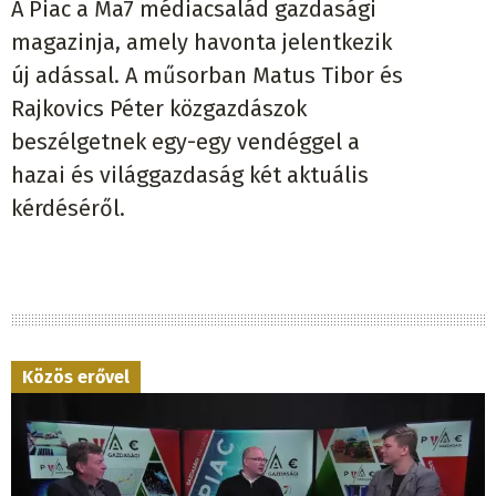
A Piac a Ma7 médiacsalád gazdasági
magazinja, amely havonta jelentkezik
új adással. A műsorban Matus Tibor és
Rajkovics Péter közgazdászok
beszélgetnek egy-egy vendéggel a
hazai és világgazdaság két aktuális
kérdéséről.
Közös erővel