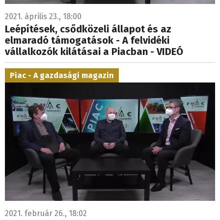
2021. április 23., 18:00
Leépítések, csődközeli állapot és az
elmaradó támogatások - A felvidéki
vállalkozók kilátásai a Piacban - VIDEÓ
Piac - A gazdasági magazin
2021. február 26., 18:02