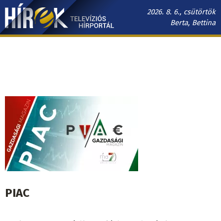
Ugrás
2026. 8. 6., csütörtök
a
Berta, Bettina
tartalomra
Hírek.sk
fő
navigáció
PIAC