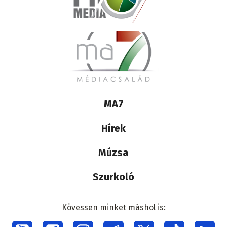
Lábléc
MA7
médiacsalád
Hírek
Múzsa
Szurkoló
Kövessen minket máshol is: