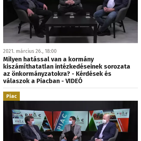
2021. március 26., 18:00
Milyen hatással van a kormány
kiszámíthatatlan intézkedéseinek sorozata
az önkormányzatokra? - Kérdések és
válaszok a Piacban - VIDEÓ
Piac