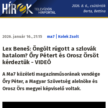
Ugrás
2026. 8. 6., csütörtök
a
Berta, Bettina
tartalomra
Hírek.sk
fő
navigáció
|
2026. január 16., 21:15
ma7
Kolek Zsolt
Lex Beneš: Öngólt rúgott a szlovák
hatalom? Őry Pétert és Orosz Örsöt
kérdeztük - VIDEÓ
A Ma7 közéleti magazinműsorának vendége
Őry Péter, a Magyar Szövetség alelnöke és
Orosz Örs megyei képviselő voltak.