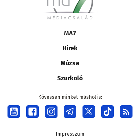
Lábléc
MA7
médiacsalád
Hírek
Múzsa
Szurkoló
Kövessen minket máshol is:
Social
menu
Lábléc
Impresszum