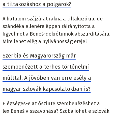
a tiltakozáshoz a polgárok?
A hatalom szájzárat rakna a tiltakozókra, de
szándéka ellenére éppen ráirányította a
figyelmet a Beneš-dekrétumok abszurditására.
Mire lehet elég a nyilvánosság ereje?
Szerbia és Magyarország már
szembenézett a terhes történelmi
múlttal. A jövőben van erre esély a
magyar-szlovák kapcsolatokban is?
Elégséges-e az őszinte szembenézéshez a
lex Beneš visszavonása? Szóba jöhet-e szlovák