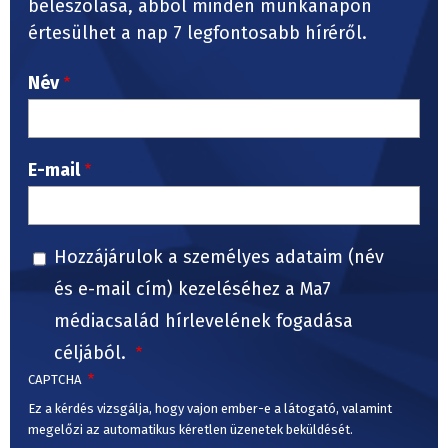
beleszólása, abból minden munkanapon
értesülhet a nap 7 legfontosabb híréről.
Név
E-mail
Hozzájárulok a személyes adataim (név
és e-mail cím) kezeléséhez a Ma7
médiacsalád hírlevelének fogadása
céljából.
CAPTCHA
Ez a kérdés vizsgálja, hogy vajon ember-e a látogató, valamint
megelőzi az automatikus kéretlen üzenetek beküldését.