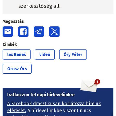
szerkesztőség áll.
Megosztás
Címkék
lex Beneš
videó
Őry Péter
Orosz Örs
Iratkozzon fel napi hírlevelünkre
A Facebook drasztikusan korlátozza híreink
elérését.
A hírlevelünkbe viszont nincs