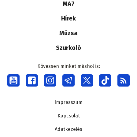
MA7
médiacsalád
Hírek
Múzsa
Szurkoló
Kövessen minket máshol is:
Social
menu
Lábléc
Impresszum
Kapcsolat
Adatkezelés