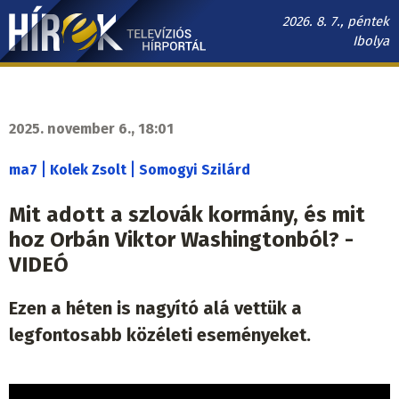
Ugrás
2026. 8. 7., péntek
a
Ibolya
tartalomra
Hírek.sk
fő
navigáció
2025. november 6., 18:01
|
|
ma7
Kolek Zsolt
Somogyi Szilárd
Mit adott a szlovák kormány, és mit
hoz Orbán Viktor Washingtonból? -
VIDEÓ
Ezen a héten is nagyító alá vettük a
legfontosabb közéleti eseményeket.