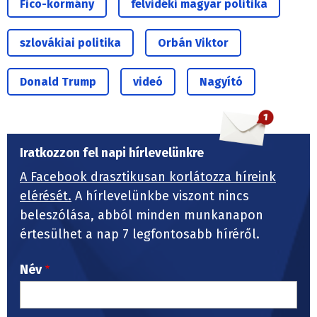
Fico-kormány
felvidéki magyar politika
szlovákiai politika
Orbán Viktor
Donald Trump
videó
Nagyító
Iratkozzon fel napi hírlevelünkre
A Facebook drasztikusan korlátozza híreink
elérését.
A hírlevelünkbe viszont nincs
beleszólása, abból minden munkanapon
értesülhet a nap 7 legfontosabb híréről.
Név