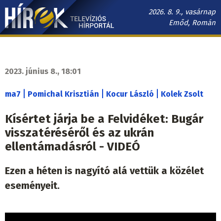
Ugrás
2026. 8. 9., vasárnap
a
Emőd, Román
tartalomra
Hírek.sk
fő
navigáció
2023. június 8., 18:01
|
|
|
ma7
Pomichal Krisztián
Kocur László
Kolek Zsolt
Kísértet járja be a Felvidéket: Bugár
visszatéréséről és az ukrán
ellentámadásról - VIDEÓ
Ezen a héten is nagyító alá vettük a közélet
eseményeit.