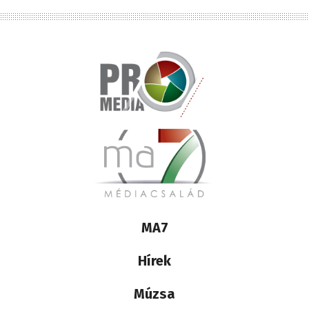
Lábléc
MA7
médiacsalád
Hírek
Múzsa