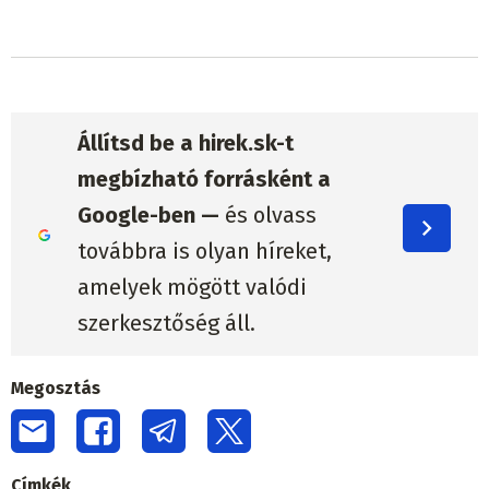
Állítsd be a hirek.sk-t
megbízható forrásként a
Google-ben —
és olvass
továbbra is olyan híreket,
amelyek mögött valódi
szerkesztőség áll.
Megosztás
Címkék