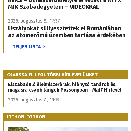
nincs – Dunaszerdahelyre érkezett a NIT x
MIK Szabadegyetem – VIDEÓKKAL
2026. augusztus 8., 17:37
Uszályokat süllyesztettek el Romániában
az atomerőmű üzemben tartása érdekében
TELJES LISTA
OLVASSA EL LEGUTÓBBI HÍRLEVELÜNKET
Elszabaduló élelmiszerárak, hiányzó tanárok és
magasra csapó lángok Pozsonyban - Mai7 Hírlevél
2026. augusztus 7., 19:19
ITTHON-OTTHON