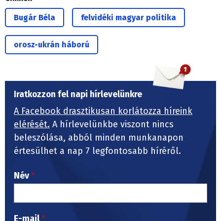
Bugár Béla
felvidéki magyar politika
orosz-ukrán háború
Iratkozzon fel napi hírlevelünkre
A Facebook drasztikusan korlátozza híreink
elérését.
A hírlevelünkbe viszont nincs
beleszólása, abból minden munkanapon
értesülhet a nap 7 legfontosabb híréről.
Név
E-mail