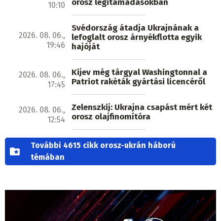
orosz légitámadásokban
10:10
Svédország átadja Ukrajnának a
2026. 08. 06.,
lefoglalt orosz árnyékflotta egyik
19:46
hajóját
Kijev még tárgyal Washingtonnal a
2026. 08. 06.,
Patriot rakéták gyártási licencéről
17:45
Zelenszkij: Ukrajna csapást mért két
2026. 08. 06.,
orosz olajfinomítóra
12:54
További 4615 cikk orosz-ukrán háború
témában