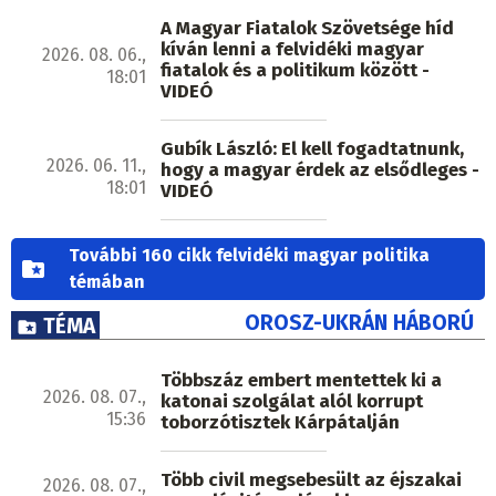
A Magyar Fiatalok Szövetsége híd
kíván lenni a felvidéki magyar
2026. 08. 06.,
fiatalok és a politikum között -
18:01
VIDEÓ
Gubík László: El kell fogadtatnunk,
2026. 06. 11.,
hogy a magyar érdek az elsődleges -
18:01
VIDEÓ
További 160 cikk felvidéki magyar politika
témában
OROSZ-UKRÁN HÁBORÚ
TÉMA
Többszáz embert mentettek ki a
2026. 08. 07.,
katonai szolgálat alól korrupt
15:36
toborzótisztek Kárpátalján
Több civil megsebesült az éjszakai
2026. 08. 07.,