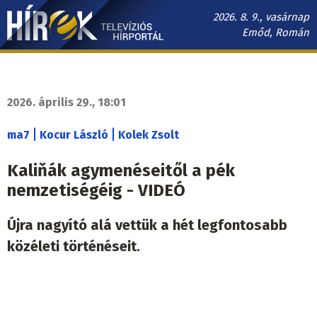
Ugrás
2026. 8. 9., vasárnap
a
Emőd, Román
tartalomra
Hírek.sk
fő
navigáció
2026. április 29., 18:01
|
|
ma7
Kocur László
Kolek Zsolt
Kaliňák agymenéseitől a pék
nemzetiségéig - VIDEÓ
Újra nagyító alá vettük a hét legfontosabb
közéleti történéseit.