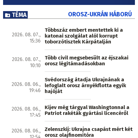
OROSZ-UKRÁN HÁBORÚ
TÉMA
Többszáz embert mentettek ki a
2026. 08. 07.,
katonai szolgálat alól korrupt
15:36
toborzótisztek Kárpátalján
Több civil megsebesült az éjszakai
2026. 08. 07.,
orosz légitámadásokban
10:10
Svédország átadja Ukrajnának a
2026. 08. 06.,
lefoglalt orosz árnyékflotta egyik
19:46
hajóját
Kijev még tárgyal Washingtonnal a
2026. 08. 06.,
Patriot rakéták gyártási licencéről
17:45
Zelenszkij: Ukrajna csapást mért két
2026. 08. 06.,
orosz olajfinomítóra
12:54