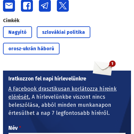
Címkék
Nagyító
szlovákiai politika
orosz-ukrán háború
Iratkozzon fel napi hírlevelünkre
A Facebook drasztikusan korlátozza híreink
elérését.
A hírlevelünkbe viszont nincs
beleszólása, abból minden munkanapon
értesülhet a nap 7 legfontosabb híréről.
Név