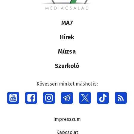
Lábléc
MA7
médiacsalád
Hírek
Múzsa
Szurkoló
Kövessen minket máshol is:
Social
menu
Lábléc
Impresszum
Kapcsolat