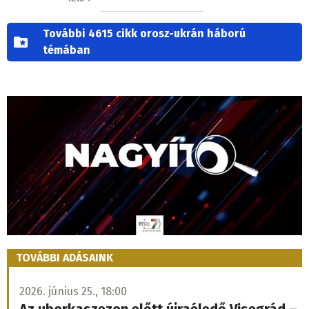
További 4615 cikk orosz-ukrán háború
témában
TOVÁBBI ADÁSAINK
2026. június 25., 18:00
Az uborkaszezon előtt újraéledő Visegrád –