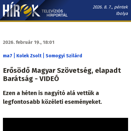
Ugrás
2026. 8. 7., péntek
a
Ibolya
tartalomra
Hírek.sk
fő
navigáció
2026. február 19., 18:01
|
|
ma7
Kolek Zsolt
Somogyi Szilárd
Erősödő Magyar Szövetség, elapadt
Barátság - VIDEÓ
Ezen a héten is nagyító alá vettük a
legfontosabb közéleti eseményeket.