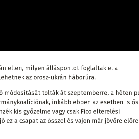
án ellen, milyen álláspontot foglaltak el a
lehetnek az orosz-ukrán háborúra.
ó módosítását tolták át szeptemberre, a héten p
mánykoalíciónak, inkább ebben az esetben is ős
nzék kis győzelme vagy csak Fico elterelési
ó ez a csapat az ősszel és vajon már jövőre előr