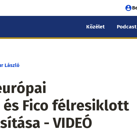
Fel
B
fió
Közélet
Podcast
me
r László
európai
s Fico félresiklott
ítása - VIDEÓ