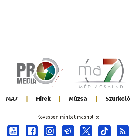
Lábléc
MA7
Hírek
Múzsa
Szurkoló
médiacsalá
Kövessen minket máshol is:
Social