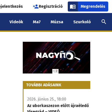
használói
ejelentkezés
Regisztráció
Megrendelés
k
Videók
Ma7
Múzsa
Szurkoló
nüje
TOVÁBBI ADÁSAINK
2026. június 25., 18:00
Az uborkaszezon előtt újraéledő
Visegrád – VIDEÓ