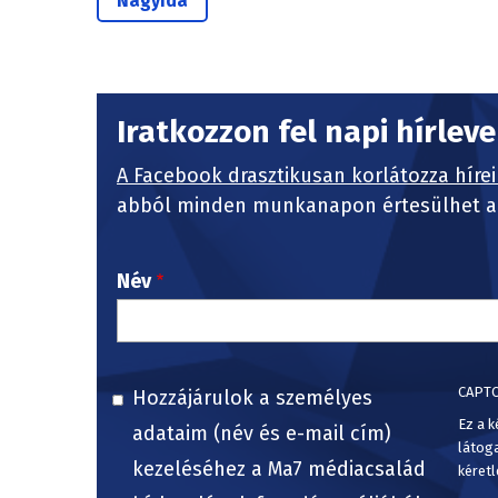
Nagyida
Iratkozzon fel napi hírlev
A Facebook drasztikusan korlátozza hírei
abból minden munkanapon értesülhet a 
Név
CAPT
Hozzájárulok a személyes
Ez a k
adataim (név és e-mail cím)
látog
kezeléséhez a Ma7 médiacsalád
kéretl