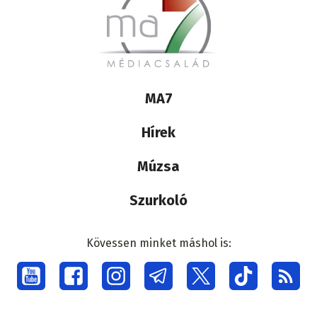
Lábléc
MA7
médiacsalád
Hírek
Múzsa
Szurkoló
Kövessen minket máshol is:
Social
menu