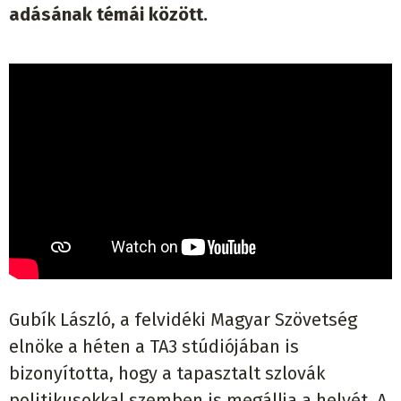
adásának témái között.
Gubík László, a felvidéki Magyar Szövetség
elnöke a héten a TA3 stúdiójában is
bizonyította, hogy a tapasztalt szlovák
politikusokkal szemben is megállja a helyét. A