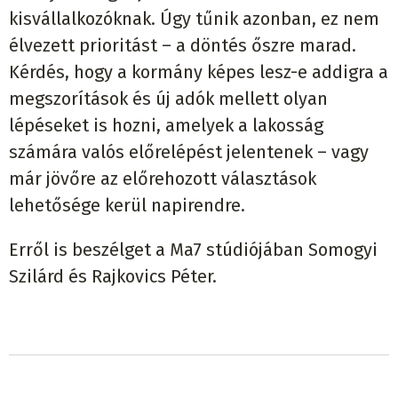
kisvállalkozóknak. Úgy tűnik azonban, ez nem
élvezett prioritást – a döntés őszre marad.
Kérdés, hogy a kormány képes lesz-e addigra a
megszorítások és új adók mellett olyan
lépéseket is hozni, amelyek a lakosság
számára valós előrelépést jelentenek – vagy
már jövőre az előrehozott választások
lehetősége kerül napirendre.
Erről is beszélget a Ma7 stúdiójában Somogyi
Szilárd és Rajkovics Péter.