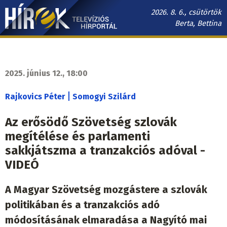
Ugrás
2026. 8. 6., csütörtök
a
Berta, Bettina
tartalomra
Hírek.sk
fő
navigáció
2025. június 12., 18:00
|
Rajkovics Péter
Somogyi Szilárd
Az erősödő Szövetség szlovák
megítélése és parlamenti
sakkjátszma a tranzakciós adóval -
VIDEÓ
A Magyar Szövetség mozgástere a szlovák
politikában és a tranzakciós adó
módosításának elmaradása a Nagyító mai