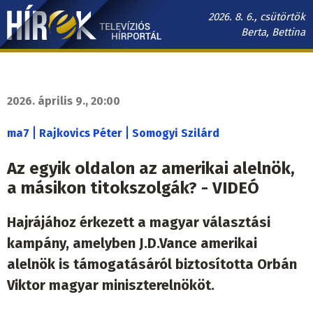
Ugrás
2026. 8. 6., csütörtök
a
Berta, Bettina
tartalomra
Hírek.sk
fő
navigáció
2026. április 9., 20:00
|
|
ma7
Rajkovics Péter
Somogyi Szilárd
Az egyik oldalon az amerikai alelnök,
a másikon titokszolgák? - VIDEÓ
Hajrájához érkezett a magyar választási
kampány, amelyben J.D.Vance amerikai
alelnök is támogatásáról biztosította Orbán
Viktor magyar miniszterelnököt.