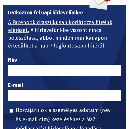
Iratkozzon fel napi hírlevelünkre
A Facebook drasztikusan korlátozza híreink
elérését.
A hírlevelünkbe viszont nincs
beleszólása, abból minden munkanapon
értesülhet a nap 7 legfontosabb híréről.
Név
E-mail
Hozzájárulok a személyes adataim (név
és e-mail cím) kezeléséhez a Ma7
médiacsalád hírlevelének fogadása