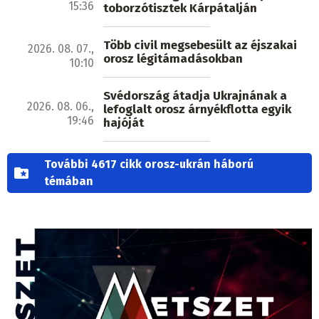
15:36
toborzótisztek Kárpátalján
Több civil megsebesült az éjszakai
2026. 08. 07.,
orosz légitámadásokban
10:10
Svédország átadja Ukrajnának a
2026. 08. 06.,
lefoglalt orosz árnyékflotta egyik
19:46
hajóját
További 4617 cikk orosz-ukrán háború
témában