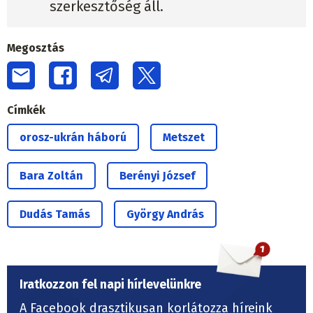
szerkesztőség áll.
Megosztás
Címkék
orosz-ukrán háború
Metszet
Bara Zoltán
Berényi József
Dudás Tamás
György András
Iratkozzon fel napi hírlevelünkre
A Facebook drasztikusan korlátozza híreink