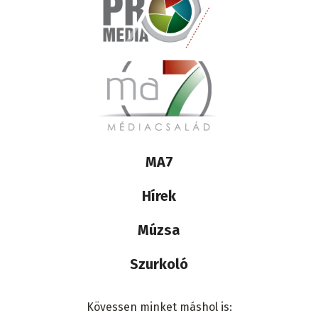
Lábléc
MA7
médiacsalád
Hírek
Múzsa
Szurkoló
Kövessen minket máshol is: