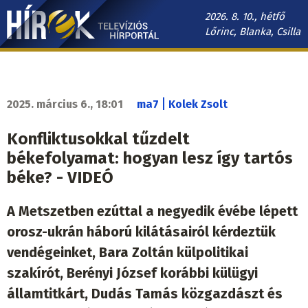
Ugrás
2026. 8. 10., hétfő
a
Lőrinc, Blanka, Csilla
tartalomra
Hírek.sk
fő
navigáció
|
2025. március 6., 18:01
ma7
Kolek Zsolt
Konfliktusokkal tűzdelt
békefolyamat: hogyan lesz így tartós
béke? - VIDEÓ
A Metszetben ezúttal a negyedik évébe lépett
orosz-ukrán háború kilátásairól kérdeztük
vendégeinket, Bara Zoltán külpolitikai
szakírót, Berényi József korábbi külügyi
államtitkárt, Dudás Tamás közgazdászt és