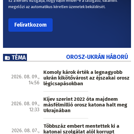
Ez a kérdés vizsgálja, hogy vajon ember-e a látogató, valamint
megelőzi az automatikus kéretlen üzenetek beküldését.
OROSZ-UKRÁN HÁBORÚ
TÉMA
Komoly károk érték a legnagyobb
2026. 08. 09.,
ukrán kikötővárost az éjszakai orosz
14:56
légicsapásokban
Kijev szerint 2022 óta majdnem
2026. 08. 09.,
másfélmillió orosz katona halt meg
12:33
Ukrajnában
Többszáz embert mentettek ki a
2026. 08. 07.,
katonai szolgálat alól korrupt