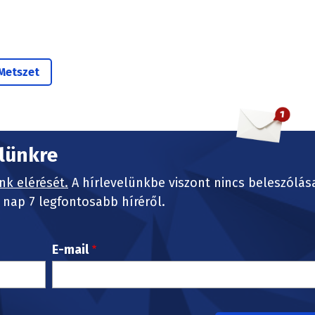
Metszet
elünkre
nk elérését.
A hírlevelünkbe viszont nincs beleszólás
nap 7 legfontosabb híréről.
E-mail