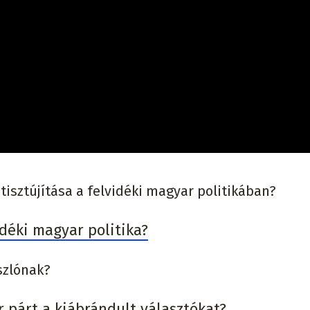
tisztújítása a felvidéki magyar politikában?
idéki magyar politika?
szlónak?
 párt a kiábrándult választókat?