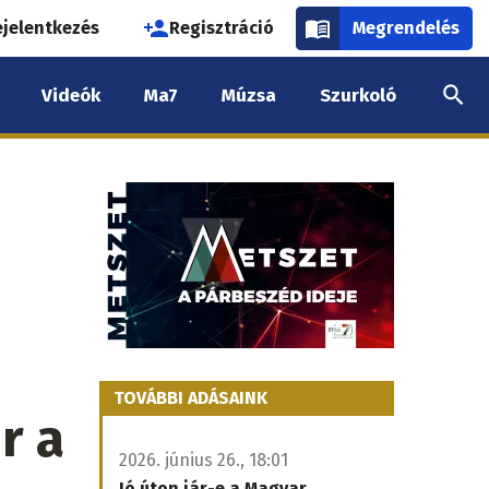
használói
ejelentkezés
Regisztráció
Megrendelés
k
Videók
Ma7
Múzsa
Szurkoló
nüje
TOVÁBBI ADÁSAINK
r a
2026. június 26., 18:01
Jó úton jár-e a Magyar