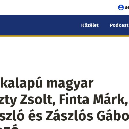
Fel
B
fió
Közélet
Podcast
me
ekalapú magyar
zty Zsolt, Finta Márk,
szló és Zászlós Gábo