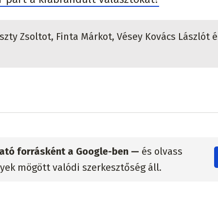
zty Zsoltot, Finta Márkot, Vésey Kovács Lászlót é
zható forrásként a Google-ben —
és olvass
lyek mögött valódi szerkesztőség áll.