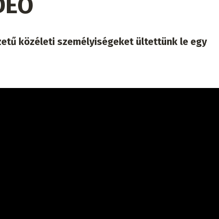
DEÓ
etű közéleti személyiségeket ültettünk le egy