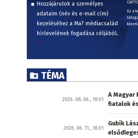
CAPT
Hozzájárulok a személyes
Ez a k
adataim (név és e-mail cím)
látog
kezeléséhez a Ma7 médiacsalád
kéretl
hírlevelének fogadása céljából.
TÉMA
A Magyar F
2026. 08. 06., 18:01
fiatalok é
Gubík Lász
2026. 06. 11., 18:01
elsődleges