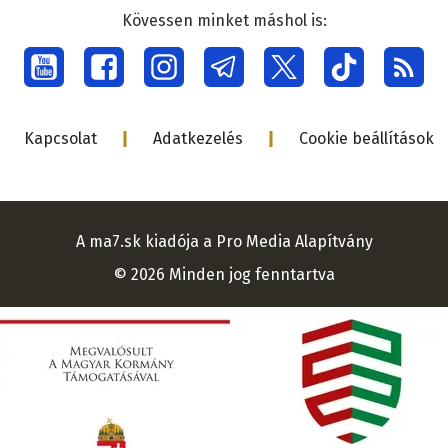
médiacsalá
Kövessen minket máshol is:
Social
menu
Lábléc
Kapcsolat
Adatkezelés
Cookie beállítások
A ma7.sk kiadója a Pro Media Alapítvány
© 2026 Minden jog fenntartva