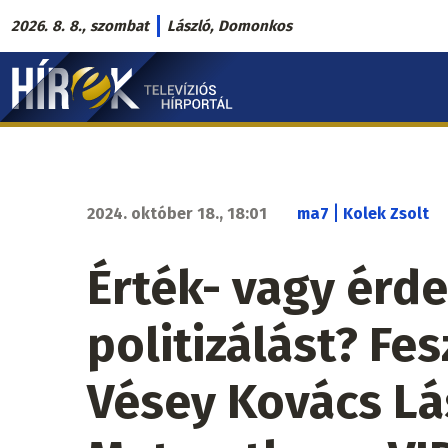
Ugrás
2026. 8. 8., szombat
László, Domonkos
a
Hírek.sk
tartalomra
fő
navigáció
|
2024. október 18., 18:01
ma7
Kolek Zsolt
Érték- vagy érd
politizálást? Fes
Vésey Kovács Lá