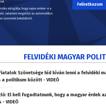
CHA
érdés vizsgálja, hogy vajon ember-e a
ató, valamint megelőzi az automatikus
en üzenetek beküldését.
FELVIDÉKI MAGYAR POLIT
iatalok Szövetsége híd kíván lenni a felvidéki 
s a politikum között - VIDEÓ
ló: El kell fogadtatnunk, hogy a magyar érdek a
 - VIDEÓ