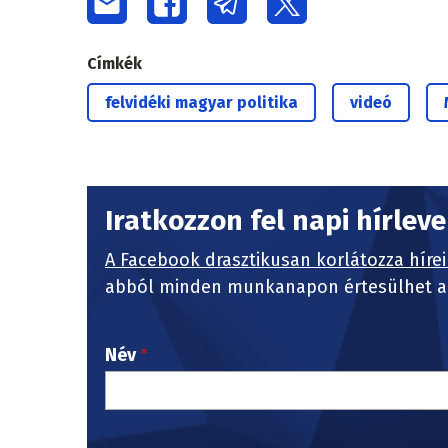
Címkék
felvidéki magyar politika
videó
Iratkozzon fel napi hírlev
A Facebook drasztikusan korlátozza hírei
abból minden munkanapon értesülhet a 
Név