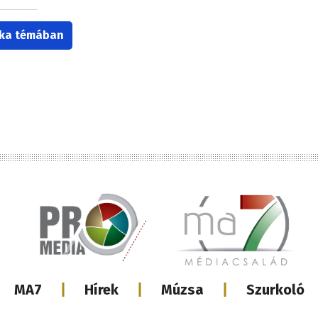
tika témában
Lábléc
MA7
Hírek
Múzsa
Szurkoló