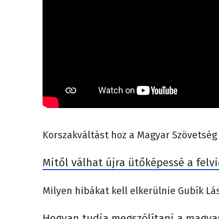
Korszakváltást hoz a Magyar Szövetség 
Mitől válhat újra ütőképessé a felv
Milyen hibákat kell elkerülnie Gubík Lá
Hogyan tudja megszólítani a magyar