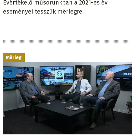
Évértékelő műsorunkban a 2021-es év
eseményei tesszük mérlegre.
Mérleg