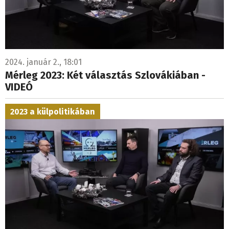
2024. január 2., 18:01
Mérleg 2023: Két választás Szlovákiában -
VIDEÓ
2023 a külpolitikában