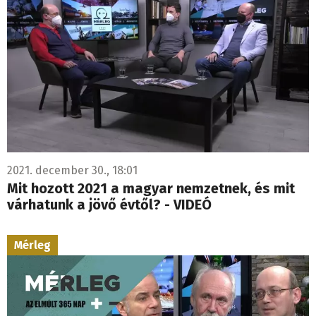
2021. december 30., 18:01
Mit hozott 2021 a magyar nemzetnek, és mit
várhatunk a jövő évtől? - VIDEÓ
Mérleg