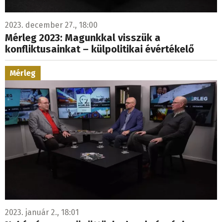
2023. december 27., 18:00
Mérleg 2023: Magunkkal visszük a
konfliktusainkat – külpolitikai évértékelő
Mérleg
2023. január 2., 18:01