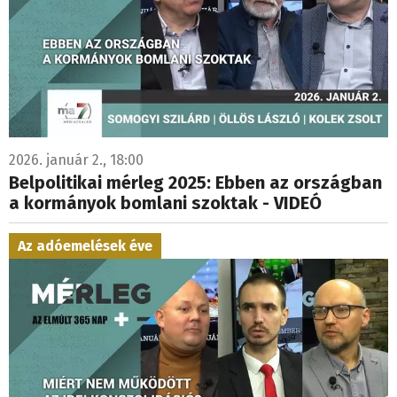
2026. január 2., 18:00
Belpolitikai mérleg 2025: Ebben az országban
a kormányok bomlani szoktak - VIDEÓ
Az adóemelések éve