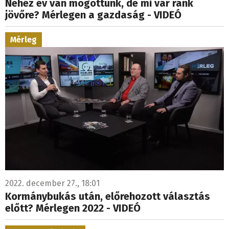
Nehéz év van mögöttünk, de mi vár ránk
jövőre? Mérlegen a gazdaság - VIDEÓ
Mérleg
2022. december 27., 18:01
Kormánybukás után, előrehozott választás
előtt? Mérlegen 2022 - VIDEÓ