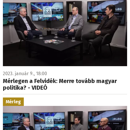
2023. január 9., 18:00
Mérlegen a Felvidék: Merre tovább magyar
politika? - VIDEÓ
Mérleg