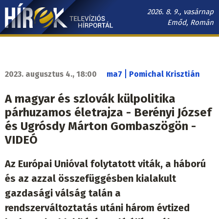
Ugrás
2026. 8. 9., vasárnap
a
Emőd, Román
tartalomra
Hírek.sk
fő
navigáció
|
2023. augusztus 4., 18:00
ma7
Pomichal Krisztián
A magyar és szlovák külpolitika
párhuzamos életrajza - Berényi József
és Ugrósdy Márton Gombaszögön -
VIDEÓ
Az Európai Unióval folytatott viták, a háború
és az azzal összefüggésben kialakult
gazdasági válság talán a
rendszerváltoztatás utáni három évtized