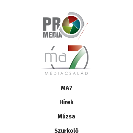
Lábléc
MA7
médiacsalád
Hírek
Múzsa
Szurkoló