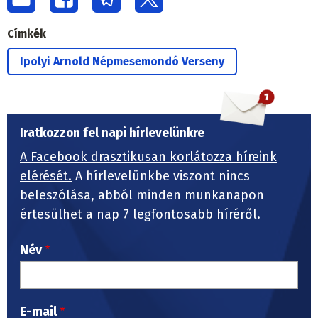
Címkék
Ipolyi Arnold Népmesemondó Verseny
Iratkozzon fel napi hírlevelünkre
A Facebook drasztikusan korlátozza híreink
elérését.
A hírlevelünkbe viszont nincs
beleszólása, abból minden munkanapon
értesülhet a nap 7 legfontosabb híréről.
Név
E-mail