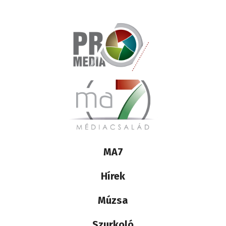
Lábléc
MA7
médiacsalád
Hírek
Múzsa
Szurkoló