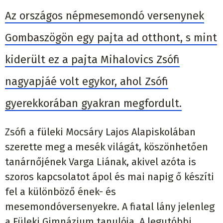
Az országos népmesemondó versenynek
Gombaszögön egy pajta ad otthont, s mint
kiderült ez a pajta Mihalovics Zsófi
nagyapjáé volt egykor, ahol Zsófi
gyerekkorában gyakran megfordult.
Zsófi a füleki Mocsáry Lajos Alapiskolában
szerette meg a mesék világát, köszönhetően
tanárnőjének Varga Liának, akivel azóta is
szoros kapcsolatot ápol és mai napig ő készíti
fel a különböző ének- és
mesemondóversenyekre. A fiatal lány jelenleg
a Füleki Gimnázium tanulója. A legutóbbi