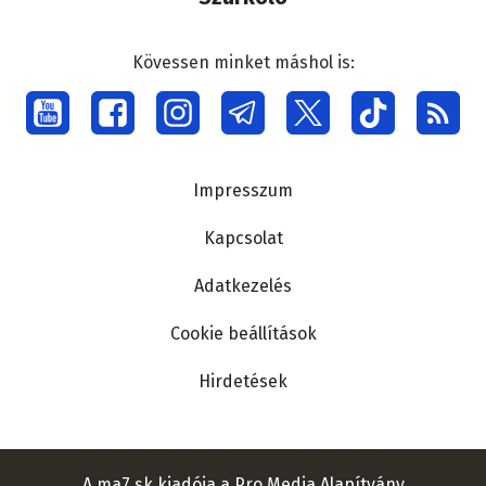
Kövessen minket máshol is:
Social
menu
Lábléc
Impresszum
Kapcsolat
Adatkezelés
Cookie beállítások
Hirdetések
A ma7.sk kiadója a Pro Media Alapítvány