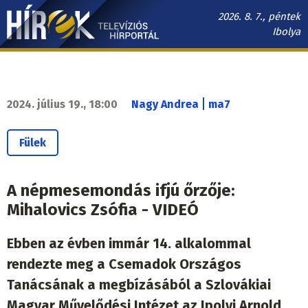
Ugrás
2026. 8. 7., péntek
a
Ibolya
tartalomra
Hírek.sk
fő
navigáció
|
2024. július 19., 18:00
Nagy Andrea
ma7
Fülek
A népmesemondás ifjú őrzője:
Mihalovics Zsófia - VIDEÓ
Ebben az évben immár 14. alkalommal
rendezte meg a Csemadok Országos
Tanácsának a megbízásából a Szlovákiai
Magyar Művelődési Intézet az Ipolyi Arnold