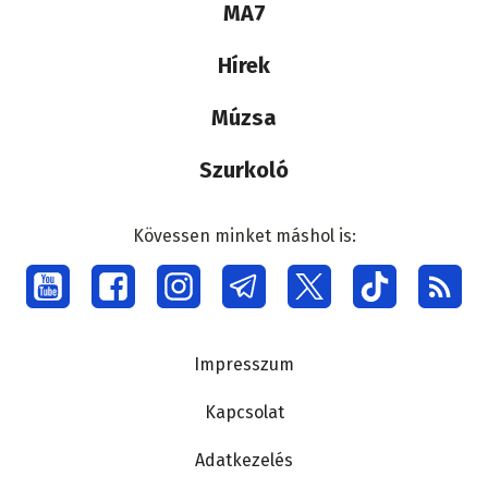
MA7
médiacsalád
Hírek
Múzsa
Szurkoló
Kövessen minket máshol is:
Social
menu
Lábléc
Impresszum
Kapcsolat
Adatkezelés