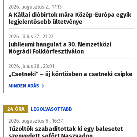
2026. augusztus 2., 17:13
A Kállai dióbirtok mára Közép-Európa egyik
legjelentősebb ültetvénye
2026. július 27., 21:22
Jubileumi hangulat a 30. Nemzetközi
Nógrádi Folklórfesztiválon
2026. július 26., 23:01
„Csetneki“ – új köntösben a csetneki csipke
MINDEN ADÁS
24 ÓRA
LEGOLVASOTTABB
2026. augusztus 6., 16:37
Tűzoltók szabadítottak ki egy balesetet
szenvedett sofőrt Naszvadon