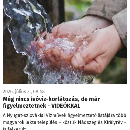
2026. július 3., 09:48
Még nincs ivóvíz-korlátozás, de már
figyelmeztetnek - VIDEÓKKAL
A Nyugat-szlovákiai Vízművek figyelmeztető listájára több
magyarok lakta település – köztük Nádszeg és Királyrév –
is felkerült.