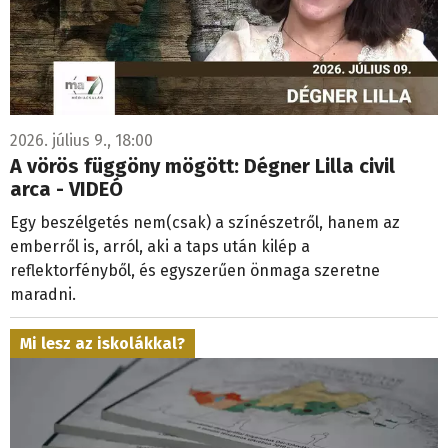
2026. július 9., 18:00
A vörös függöny mögött: Dégner Lilla civil
arca - VIDEÓ
Egy beszélgetés nem(csak) a színészetről, hanem az
emberről is, arról, aki a taps után kilép a
reflektorfényből, és egyszerűen önmaga szeretne
maradni.
Mi lesz az iskolákkal?