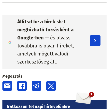
Állítsd be a hirek.sk-t
megbízható forrásként a
Google-ben —
és olvass
továbbra is olyan híreket,
amelyek mögött valódi
szerkesztőség áll.
Megosztás
Iratkozzon fel napi hírlevelünkre