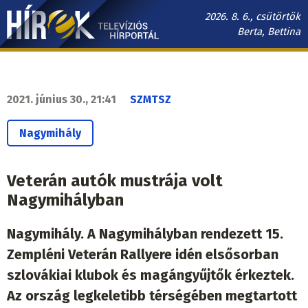
Ugrás
2026. 8. 6., csütörtök
a
Berta, Bettina
tartalomra
Hírek.sk
fő
navigáció
2021. június 30., 21:41
SZMTSZ
Nagymihály
Veterán autók mustrája volt
Nagymihályban
Nagymihály. A Nagymihályban rendezett 15.
Zempléni Veterán Rallyere idén elsősorban
szlovákiai klubok és magángyűjtők érkeztek.
Az ország legkeletibb térségében megtartott