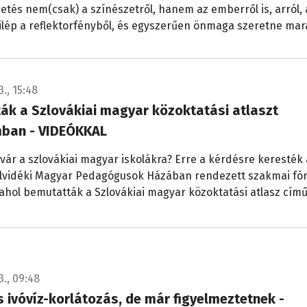
etés nem(csak) a színészetről, hanem az emberről is, arról, 
ilép a reflektorfényből, és egyszerűen önmaga szeretne mar
3., 15:48
ák a Szlovákiai magyar közoktatási atlaszt
ban - VIDEÓKKAL
 vár a szlovákiai magyar iskolákra? Erre a kérdésre keresték 
Felvidéki Magyar Pedagógusok Házában rendezett szakmai f
 ahol bemutatták a Szlovákiai magyar közoktatási atlasz cím
3., 09:48
 ivóvíz-korlátozás, de már figyelmeztetnek -