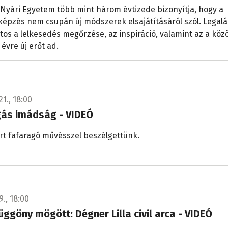
 Nyári Egyetem több mint három évtizede bizonyítja, hogy a
épzés nem csupán új módszerek elsajátításáról szól. Legal
tos a lelkesedés megőrzése, az inspiráció, valamint az a köz
 évre új erőt ad.
21., 18:00
gás imádság - VIDEÓ
rt fafaragó művésszel beszélgettünk.
9., 18:00
üggöny mögött: Dégner Lilla civil arca - VIDEÓ