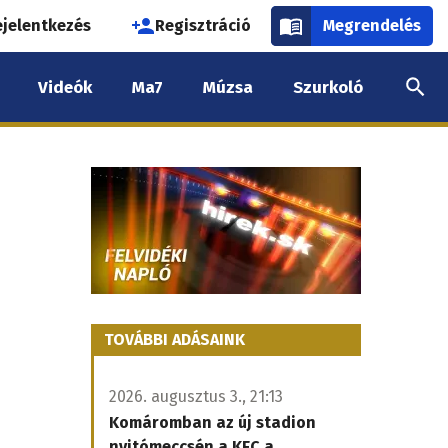
használói
ejelentkezés
Regisztráció
Megrendelés
k
Videók
Ma7
Múzsa
Szurkoló
nüje
TOVÁBBI ADÁSAINK
2026. augusztus 3., 21:13
Komáromban az új stadion
nyitómeccsén a KFC a