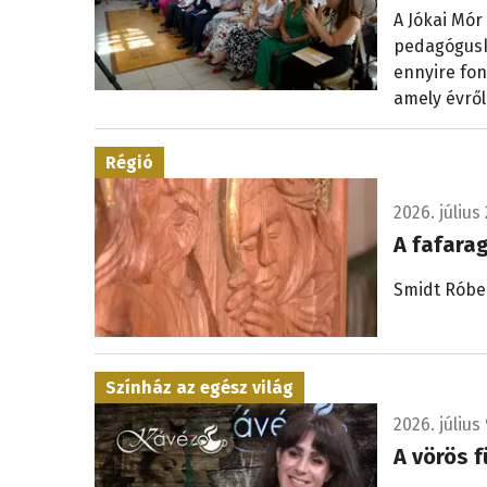
A Jókai Mór
pedagógusk
ennyire fon
amely évről
Régió
2026. július 
A fafara
Smidt Róbe
Színház az egész világ
2026. július 
A vörös f