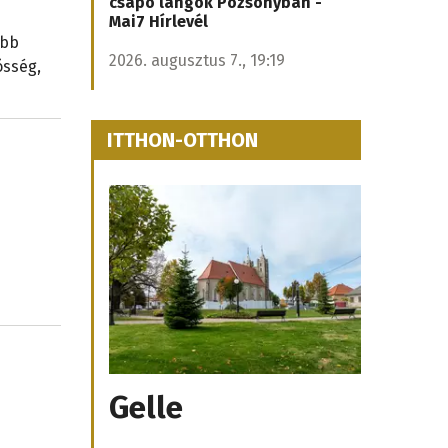
csapó lángok Pozsonyban -
Mai7 Hírlevél
ább
2026. augusztus 7., 19:19
össég,
ITTHON-OTTHON
Gelle