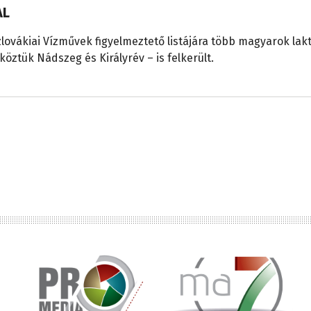
AL
lovákiai Vízművek figyelmeztető listájára több magyarok lak
köztük Nádszeg és Királyrév – is felkerült.