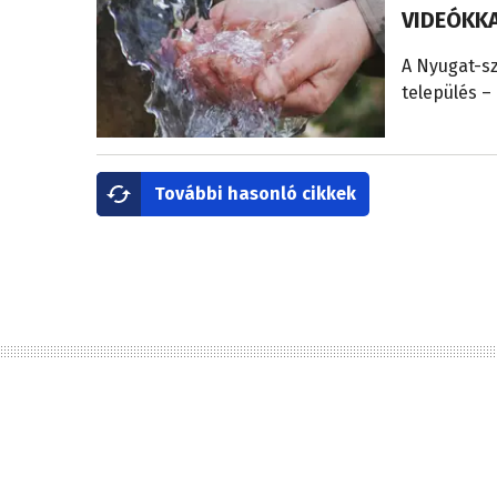
VIDEÓKK
A Nyugat-sz
település – 
További hasonló cikkek