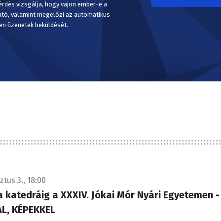
érdés vizsgálja, hogy vajon ember-e a
ató, valamint megelőzi az automatikus
en üzenetek beküldését.
tus 3., 18:00
a katedráig a XXXIV. Jókai Mór Nyári Egyetemen -
L, KÉPEKKEL