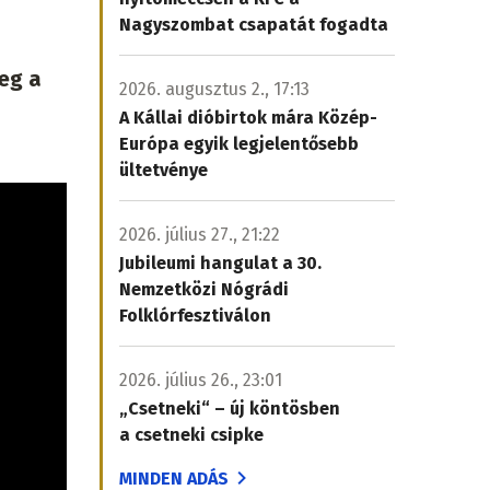
Nagyszombat csapatát fogadta
eg a
2026. augusztus 2., 17:13
A Kállai dióbirtok mára Közép-
Európa egyik legjelentősebb
ültetvénye
2026. július 27., 21:22
Jubileumi hangulat a 30.
Nemzetközi Nógrádi
Folklórfesztiválon
2026. július 26., 23:01
„Csetneki“ – új köntösben
a csetneki csipke
MINDEN ADÁS