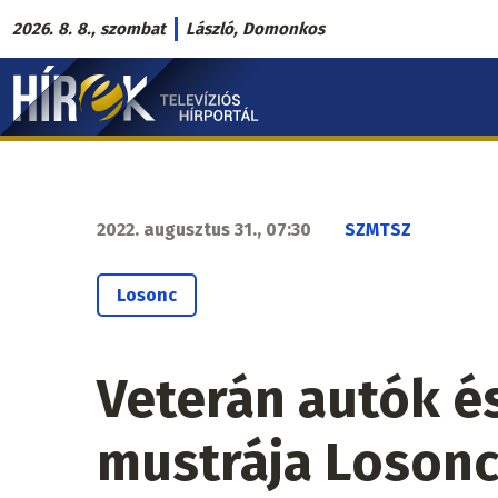
Ugrás
2026. 8. 8., szombat
László, Domonkos
a
Hírek.sk
tartalomra
fő
navigáció
2022. augusztus 31., 07:30
SZMTSZ
Losonc
Veterán autók 
mustrája Loson