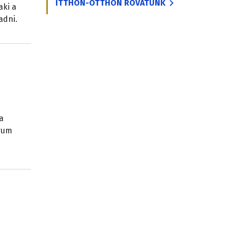
ITTHON-OTTHON ROVATUNK
aki a
adni.
a
órum
ű