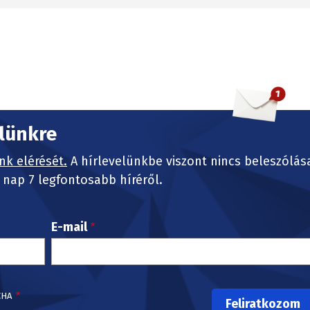
elünkre
nk elérését.
A hírlevelünkbe viszont nincs beleszólás
nap 7 legfontosabb híréről.
E-mail
CHA