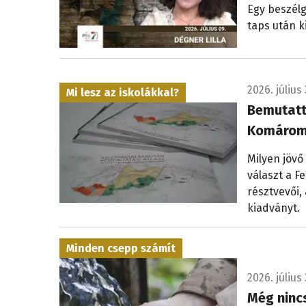
Egy beszélg
taps után k
2026. július 
Mi lesz az iskolákkal?
Bemutatt
Komárom
Milyen jövő
választ a 
résztvevői,
kiadványt.
Minden csepp számít
2026. július 
Még nincs