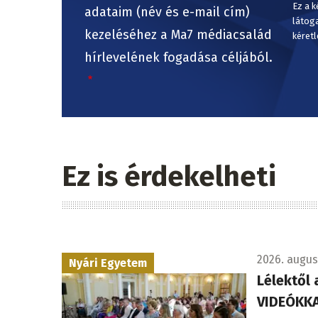
Ez a k
adataim (név és e-mail cím)
látog
kezeléséhez a Ma7 médiacsalád
kéretl
hírlevelének fogadása céljából.
Ez is érdekelheti
2026. augusz
Nyári Egyetem
Lélektől 
VIDEÓKKA