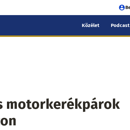
Fel
B
fió
Közélet
Podcast
me
és motorkerékpárok
con