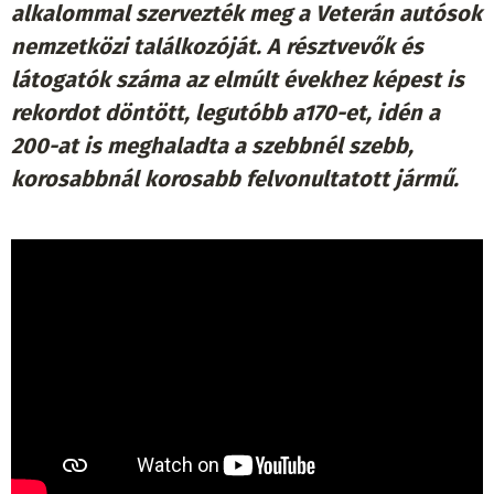
alkalommal szervezték meg a Veterán autósok
nemzetközi találkozóját. A résztvevők és
látogatók száma az elmúlt évekhez képest is
rekordot döntött, legutóbb a170-et, idén a
200-at is meghaladta a szebbnél szebb,
korosabbnál korosabb felvonultatott jármű.