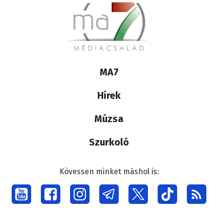
Lábléc
MA7
médiacsalád
Hírek
Múzsa
Szurkoló
Kövessen minket máshol is:
Social
menu