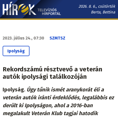
Ugrás
2026. 8. 6., csütörtök
a
Berta, Bettina
tartalomra
Hírek.sk
fő
navigáció
2023. július 24., 07:30
SZMTSZ
Ipolyság
Rekordszámú résztvevő a veterán
autók ipolysági találkozóján
Ipolyság.
Úgy tűnik ismét aranykorát éli a
veterán autók iránti érdeklődés, legalábbis ez
derült ki Ipolyságon, ahol
a
2016-ban
megalakult Veterán Klub
tagjai hatodik