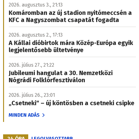
2026. augusztus 3., 21:13
Komáromban az új stadion nyitómeccsén a
KFC a Nagyszombat csapatát fogadta
2026. augusztus 2., 17:13
A Kállai dióbirtok mára Közép-Európa egyik
legjelentősebb ültetvénye
2026. július 27., 21:22
Jubileumi hangulat a 30. Nemzetközi
Nógrádi Folklórfesztiválon
2026. július 26., 23:01
„Csetneki“ – új köntösben a csetneki csipke
MINDEN ADÁS
24 ÓRA
LEGOLVASOTTABB