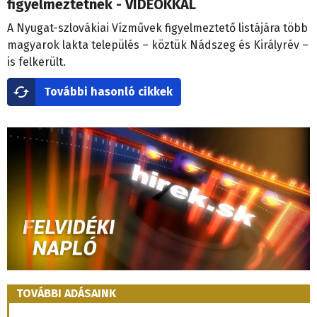
figyelmeztetnek - VIDEÓKKAL
A Nyugat-szlovákiai Vízművek figyelmeztető listájára több
magyarok lakta település – köztük Nádszeg és Királyrév –
is felkerült.
További hasonló cikkek
TOVÁBBI ADÁSAINK