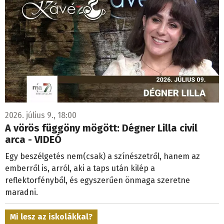
2026. július 9., 18:00
A vörös függöny mögött: Dégner Lilla civil
arca - VIDEÓ
Egy beszélgetés nem(csak) a színészetről, hanem az
emberről is, arról, aki a taps után kilép a
reflektorfényből, és egyszerűen önmaga szeretne
maradni.
Mi lesz az iskolákkal?