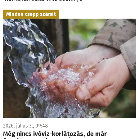
Minden csepp számít
2026. július 3., 09:48
Még nincs ivóvíz-korlátozás, de már