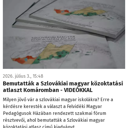
2026. július 3., 15:48
Bemutatták a Szlovákiai magyar közoktatási
atlaszt Komáromban - VIDEÓKKAL
Milyen jövő vár a szlovákiai magyar iskolákra? Erre a
kérdésre keresték a választ a Felvidéki Magyar
Pedagógusok Házában rendezett szakmai fórum
résztvevői, ahol bemutatták a Szlovákiai magyar
közoktatási atlasz című kiadványt.