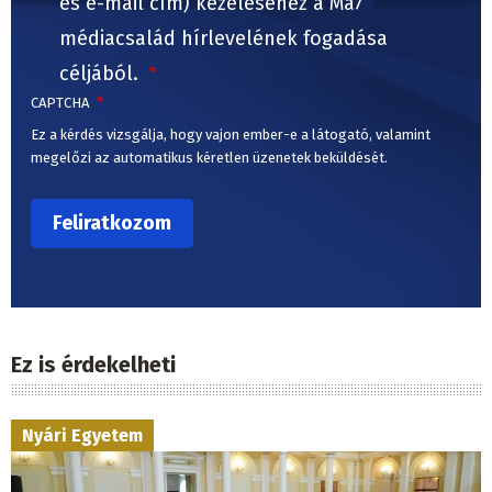
és e-mail cím) kezeléséhez a Ma7
médiacsalád hírlevelének fogadása
céljából.
CAPTCHA
Ez a kérdés vizsgálja, hogy vajon ember-e a látogató, valamint
megelőzi az automatikus kéretlen üzenetek beküldését.
Ez is érdekelheti
Nyári Egyetem