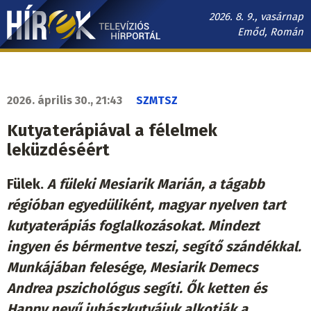
Ugrás
2026. 8. 9., vasárnap
a
Emőd, Román
tartalomra
Hírek.sk
fő
navigáció
2026. április 30., 21:43
SZMTSZ
Kutyaterápiával a félelmek
leküzdéséért
Fülek.
A füleki Mesiarik Marián, a tágabb
régióban egyedüliként, magyar nyelven tart
kutyaterápiás foglalkozásokat. Mindezt
ingyen és bérmentve teszi, segítő szándékkal.
Munkájában felesége, Mesiarik Demecs
Andrea pszichológus segíti. Ők ketten és
Happy nevű juhászkutyájuk alkotják a