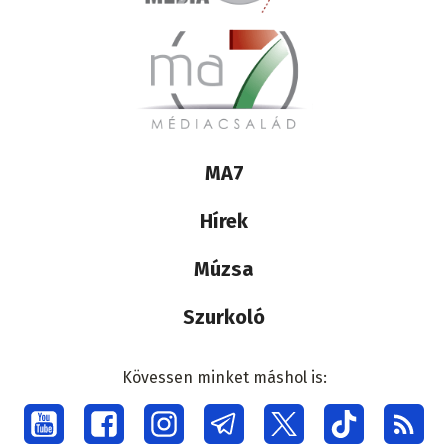
Lábléc
MA7
médiacsalád
Hírek
Múzsa
Szurkoló
Kövessen minket máshol is:
Social
menu