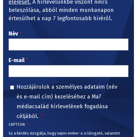
elérését.
A hírlevelünkbe viszont nincs
beleszólása, abból minden munkanapon
értesülhet a nap 7 legfontosabb híréről.
Név
E-mail
Hozzájárulok a személyes adataim (név
és e-mail cím) kezeléséhez a Ma7
médiacsalád hírlevelének fogadása
céljából.
CAPTCHA
Ez a kérdés vizsgálja, hogy vajon ember-e a látogató, valamint