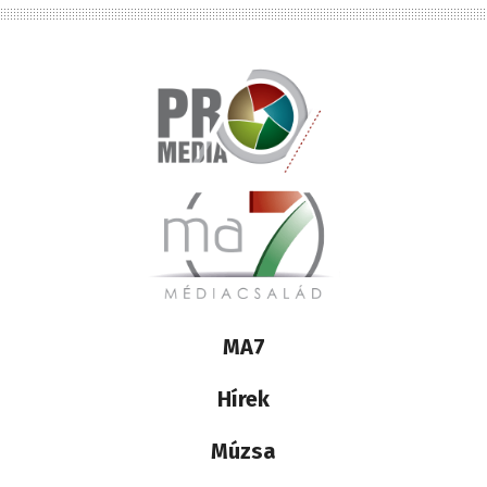
Lábléc
MA7
médiacsalád
Hírek
Múzsa