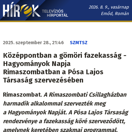
Ugrás
2026. 8. 9., vasárnap
a
Emőd, Román
tartalomra
Hírek.sk
fő
navigáció
2025. szeptember 28., 21:46
SZMTSZ
Középpontban a gömöri fazekasság -
Hagyományok Napja
Rimaszombatban a Pósa Lajos
Társaság szervezésében
Rimaszombat.
A Rimaszombati Csillagházban
harmadik alkalommal szervezték meg
a Hagyományok Napját. A Pósa Lajos Társaság
rendezvénye a fazekasság köré szerveződött,
amelynek keretében szakmai programmal,