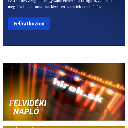
Ez a kérdés vizsgálja, hogy vajon ember-e a látogató, valamint
megelőzi az automatikus kéretlen üzenetek beküldését.