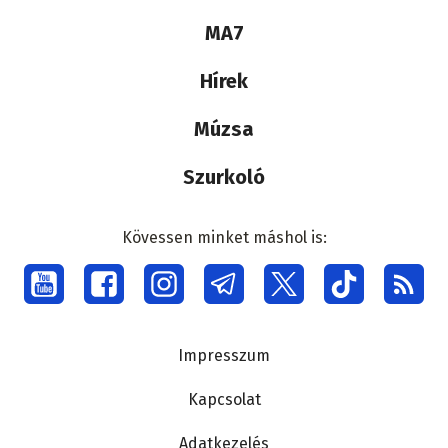
Lábléc
MA7
médiacsalád
Hírek
Múzsa
Szurkoló
Kövessen minket máshol is:
Social
menu
Lábléc
Impresszum
Kapcsolat
Adatkezelés