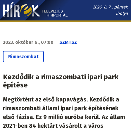
Ugrás
2026. 8. 7., péntek
a
Ibolya
tartalomra
Hírek.sk
fő
navigáció
2023. október 6., 07:00
SZMTSZ
Rimaszombat
Kezdődik a rimaszombati ipari park
építése
Megtörtént az első kapavágás. Kezdődik a
rimaszombati állami ipari park építésének
első fázisa. Ez 9 millió euróba kerül. Az állam
2021-ben 84 hektárt vásárolt a város