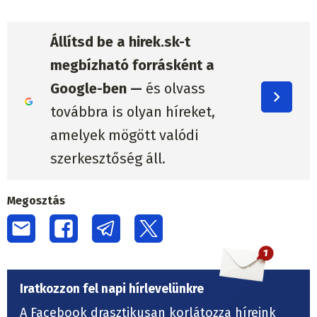
Állítsd be a hirek.sk-t
megbízható forrásként a
Google-ben —
és olvass
továbbra is olyan híreket,
amelyek mögött valódi
szerkesztőség áll.
Megosztás
Iratkozzon fel napi hírlevelünkre
A Facebook drasztikusan korlátozza híreink