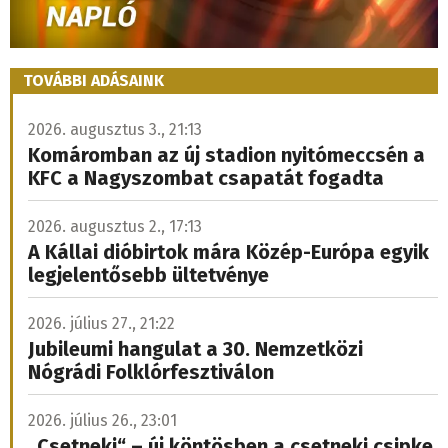
TOVÁBBI ADÁSAINK
2026. augusztus 3., 21:13
Komáromban az új stadion nyitómeccsén a
KFC a Nagyszombat csapatát fogadta
2026. augusztus 2., 17:13
A Kállai dióbirtok mára Közép-Európa egyik
legjelentősebb ültetvénye
2026. július 27., 21:22
Jubileumi hangulat a 30. Nemzetközi
Nógrádi Folklórfesztiválon
2026. július 26., 23:01
„Csetneki“ – új köntösben a csetneki csipke