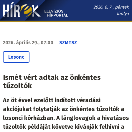
Ugrás
2026. 8. 7., péntek
a
Ibolya
tartalomra
Hírek.sk
fő
navigáció
2026. április 29., 07:00
SZMTSZ
Losonc
Ismét vért adtak az önkéntes
tűzoltók
Az öt évvel ezelőtt indított véradási
akciójukat folytatják az önkéntes tűzoltók a
losonci kórházban. A lánglovagok a hivatásos
tűzoltók példáját követve kívánják felhívni a