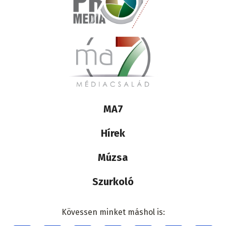
Lábléc
MA7
médiacsalád
Hírek
Múzsa
Szurkoló
Kövessen minket máshol is: