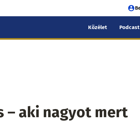
Fel
B
fió
Közélet
Podcast
me
ós – aki nagyot mert