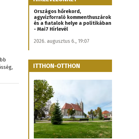
Országos hőrekord,
agyvízforraló kommenthuszárok
és a fiatalok helye a politikában
- Mai7 Hírlevél
2026. augusztus 6., 19:07
ább
ITTHON-OTTHON
össég,