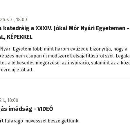
tus 3., 18:00
a katedráig a XXXIV. Jókai Mór Nyári Egyetemen -
L, KÉPEKKEL
 Nyári Egyetem több mint három évtizede bizonyítja, hogy a
épzés nem csupán új módszerek elsajátításáról szól. Legal
tos a lelkesedés megőrzése, az inspiráció, valamint az a köz
 évre új erőt ad.
21., 18:00
gás imádság - VIDEÓ
rt fafaragó művésszel beszélgettünk.