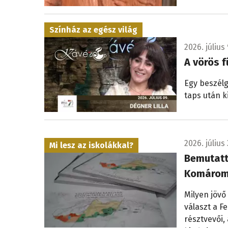
Színház az egész világ
2026. július 
A vörös f
Egy beszélg
taps után k
2026. július 
Mi lesz az iskolákkal?
Bemutatt
Komárom
Milyen jövő
választ a 
résztvevői,