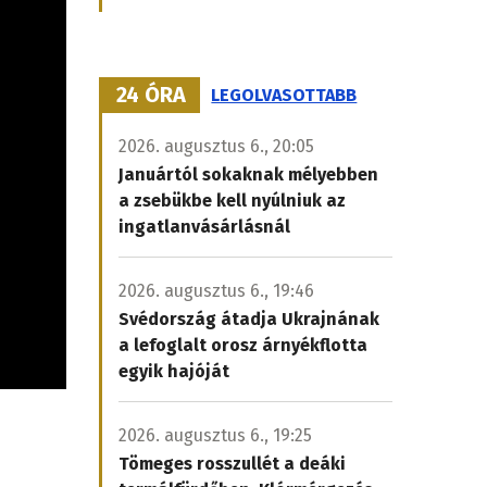
24 ÓRA
LEGOLVASOTTABB
2026. augusztus 6., 20:05
Januártól sokaknak mélyebben
a zsebükbe kell nyúlniuk az
ingatlanvásárlásnál
2026. augusztus 6., 19:46
Svédország átadja Ukrajnának
a lefoglalt orosz árnyékflotta
egyik hajóját
2026. augusztus 6., 19:25
Tömeges rosszullét a deáki