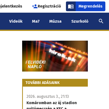
használói
ejelentkezés
Regisztráció
Megrendelés
k
Videók
Ma7
Múzsa
Szurkoló
nüje
TOVÁBBI ADÁSAINK
2026. augusztus 3., 21:13
Komáromban az új stadion
nyitómeccsén a KFC a