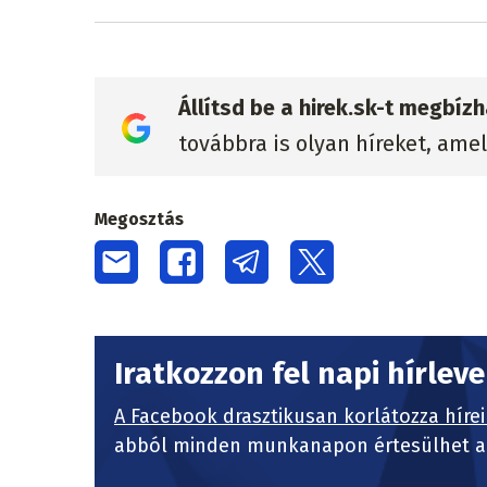
Állítsd be a hirek.sk-t megbí
továbbra is olyan híreket, ame
Megosztás
Iratkozzon fel napi hírlev
A Facebook drasztikusan korlátozza hírei
abból minden munkanapon értesülhet a 