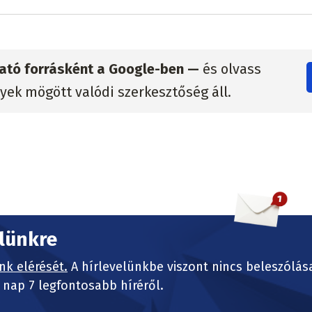
zható forrásként a Google-ben —
és olvass
lyek mögött valódi szerkesztőség áll.
elünkre
nk elérését.
A hírlevelünkbe viszont nincs beleszólás
nap 7 legfontosabb híréről.