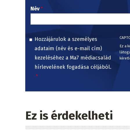
Név
CAPT
Hozzájárulok a személyes
Ez a k
adataim (név és e-mail cím)
látog
kezeléséhez a Ma7 médiacsalád
kéretl
hírlevelének fogadása céljából.
Ez is érdekelheti