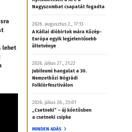
Nagyszombat csapatát fogadta
osra
2026. augusztus 2., 17:13
st
A Kállai dióbirtok mára Közép-
Európa egyik legjelentősebb
ültetvénye
 lehet
:
2026. július 27., 21:22
n
Jubileumi hangulat a 30.
Nemzetközi Nógrádi
Folklórfesztiválon
2026. július 26., 23:01
„Csetneki“ – új köntösben
a csetneki csipke
MINDEN ADÁS