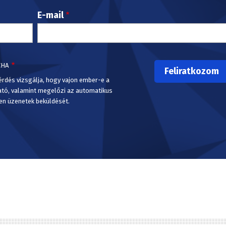
E-mail
CHA
érdés vizsgálja, hogy vajon ember-e a
ató, valamint megelőzi az automatikus
en üzenetek beküldését.