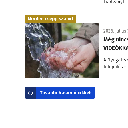
kiadványt.
Minden csepp számít
2026. július 
Még nincs
VIDEÓKK
A Nyugat-sz
település – 
További hasonló cikkek