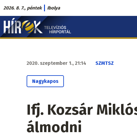
Ugrás
2026. 8. 7., péntek
Ibolya
a
Hírek.sk
tartalomra
fő
navigáció
2020. szeptember 1., 21:14
SZMTSZ
Nagykapos
Ifj. Kozsár Mikl
álmodni