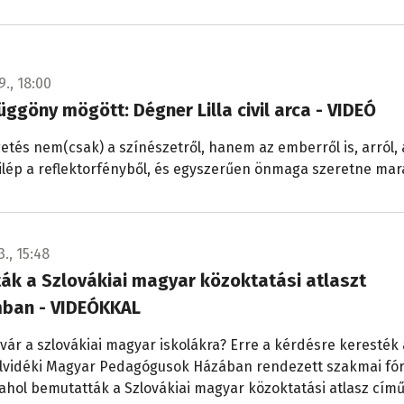
9., 18:00
üggöny mögött: Dégner Lilla civil arca - VIDEÓ
etés nem(csak) a színészetről, hanem az emberről is, arról, 
ilép a reflektorfényből, és egyszerűen önmaga szeretne mar
3., 15:48
ák a Szlovákiai magyar közoktatási atlaszt
ban - VIDEÓKKAL
 vár a szlovákiai magyar iskolákra? Erre a kérdésre keresték 
Felvidéki Magyar Pedagógusok Házában rendezett szakmai f
 ahol bemutatták a Szlovákiai magyar közoktatási atlasz cím