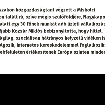
zakon közgazdaságtant végzett a Miskolci
n talált rá, szíve mégis szülőföldjére, Nagykap
 alatt egy 30 főnek munkát adó üzleti vállalkozá
ifjabb Kozsár Miklós bebizonyította, hogy hittel,
ilag, szociálisan hátrányos helyzetű vidéken is
olgozik, internetes kereskedelemmel foglalkozik
webfelületen értékesítenek Európa szinten minde