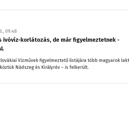
3., 09:48
 ivóvíz-korlátozás, de már figyelmeztetnek -
AL
lovákiai Vízművek figyelmeztető listájára több magyarok lak
köztük Nádszeg és Királyrév – is felkerült.