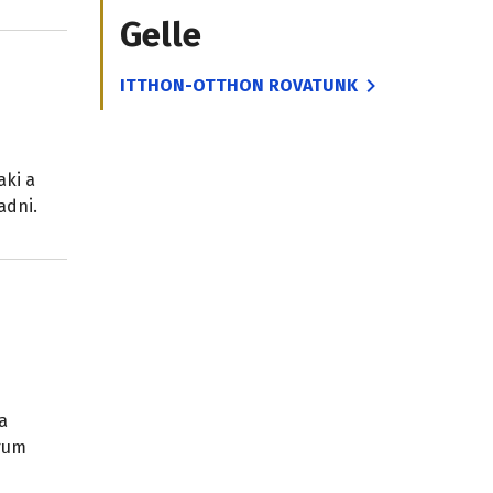
Gelle
ITTHON-OTTHON ROVATUNK
aki a
adni.
a
órum
ű