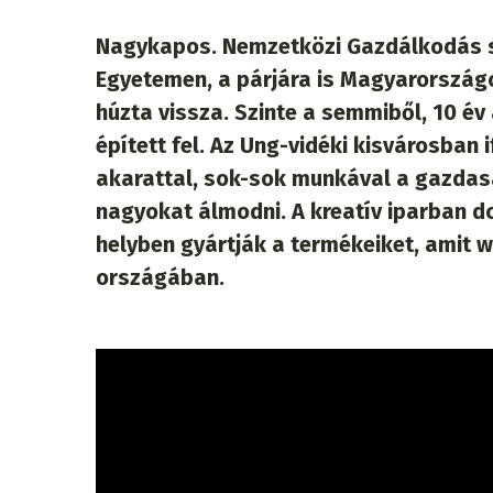
Nagykapos. Nemzetközi Gazdálkodás s
Egyetemen, a párjára is Magyarországo
húzta vissza. Szinte a semmiből, 10 év
épített fel. Az Ung-vidéki kisvárosban 
akarattal, sok-sok munkával a gazdaság
nagyokat álmodni. A kreatív iparban d
helyben gyártják a termékeiket, amit 
országában.