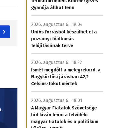
termálfürdőben. Klórmérgezés
gyanúja állhat fenn
2026. augusztus 6., 19:04
Uniós forrásból készülhet el a
pozsonyi főállomás
felújításának terve
2026. augusztus 6., 18:22
Ismét megdőlt a melegrekord, a
Nagykürtösi járásban 42,2
Celsius-fokot mértek
2026. augusztus 6., 18:01
A Magyar Fiatalok Szövetsége
a,
híd kíván lenni a felvidéki
magyar fiatalok és a politikum