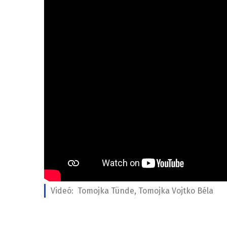
Videó:
Tomojka Tünde, Tomojka Vojtko Béla