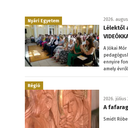
2026. augusz
Nyári Egyetem
Lélektől 
VIDEÓKKA
A Jókai Mór
pedagógusk
ennyire fon
amely évről
Régió
2026. július 
A fafara
Smidt Róbe